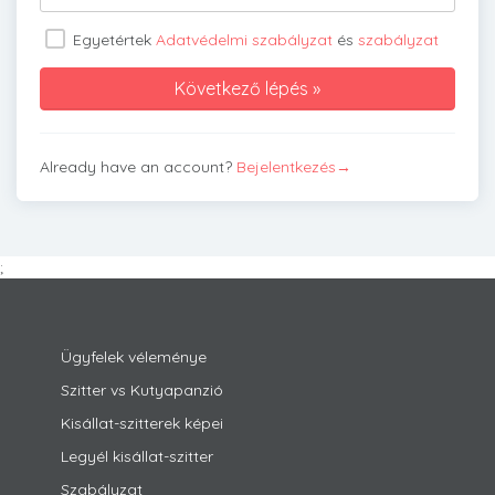
Egyetértek
Adatvédelmi szabályzat
és
szabályzat
Already have an account?
Bejelentkezés→
;
Ügyfelek véleménye
Szitter vs Kutyapanzió
Kisállat-szitterek képei
Legyél kisállat-szitter
Szabályzat