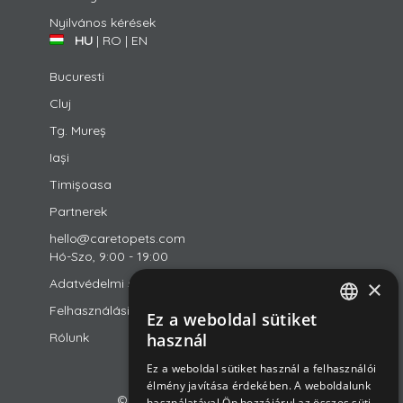
Nyilvános kérések
HU
|
RO
|
EN
Bucuresti
Cluj
Tg. Mureș
Iași
Timișoasa
Partnerek
hello@caretopets.com
Hó-Szo, 9:00 - 19:00
×
Adatvédelmi szabályzat
Felhasználási feltételek
Ez a weboldal sütiket
ROMANIAN
Rólunk
használ
ENGLISH
Ez a weboldal sütiket használ a felhasználói
élmény javítása érdekében. A weboldalunk
HUNGARIAN
© 2018-2026 CareToPets Ltd
használatával Ön hozzájárul az összes süti