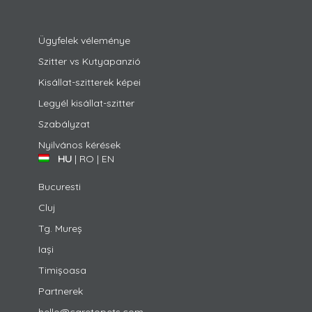
Ügyfelek véleménye
Szitter vs Kutyapanzió
Kisállat-szitterek képei
Legyél kisállat-szitter
Szabályzat
Nyilvános kérések
HU
|
RO
|
EN
Bucuresti
Cluj
Tg. Mureș
Iași
Timișoasa
Partnerek
hello@caretopets.com