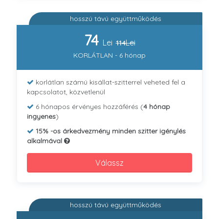
hosszú távú együttműködés
74
Lei
Lei
114
KORLÁTLAN - 6 hónap
korlátlan számú kisállat-szitterrel veheted fel a
kapcsolatot, közvetlenül
6 hónapos érvényes hozzáférés (
4 hónap
ingyenes
)
15% -os árkedvezmény minden szitter igénylés
alkalmával
Válassz
hosszú távú együttműködés