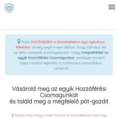
Most
INGYENESEN is közzétehetsz egy nyilvános
felkérést
, amely segít majd abban, hogy láthasd: kik
az aktív szitterek a környékeden. Vagy
megveheted az
egyik Hozzáférési Csomagunkat
, amellyen instant
kapcsolatba léphetsz a számodra szimpatikus
szitterrel
Vásárold meg az egyik Hozzáférési
Csomagunkat
és találd meg a megfelelő pót-gazdit
Nézd meg, hogy miért fontos a Hozzáférési Csomag