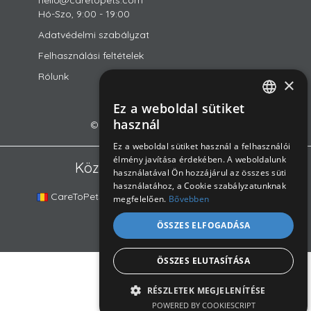
Hó-Szo, 9:00 - 19:00
Adatvédelmi szabályzat
Felhasználási feltételek
Rólunk
×
Ez a weboldal sütiket
ROMANIAN
használ
© 2018-2026 CareToPets Ltd
ENGLISH
Ez a weboldal sütiket használ a felhasználói
élmény javítása érdekében. A weboldalunk
HUNGARIAN
Közösségünk platformjai
használatával Ön hozzájárul az összes süti
használatához, a Cookie szabályzatunknak
CareToPets.com
DogSurf.hu
DOGINNI.cz
megfelelően.
Bővebben
ÖSSZES ELFOGADÁSA
ÖSSZES ELUTASÍTÁSA
RÉSZLETEK MEGJELENÍTÉSE
POWERED BY COOKIESCRIPT