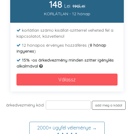
148
Lei
Lei
190
KORLÁTLAN - 12 hónap
korlátlan számú kisállat-szitterrel veheted fel a
kapcsolatot, közvetlenül
12 hónapos érvényes hozzáférés (
8 hónap
ingyenes
)
15% -os árkedvezmény minden szitter igénylés
alkalmával
Válassz
árkedvezmény kód:
add meg a kódot
2000+ ügyfél véleménye →