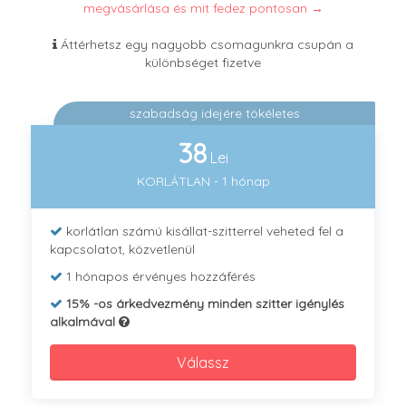
megvásárlása és mit fedez pontosan →
Áttérhetsz egy nagyobb csomagunkra csupán a
különbséget fizetve
szabadság idejére tökéletes
38
Lei
KORLÁTLAN - 1 hónap
korlátlan számú kisállat-szitterrel veheted fel a
kapcsolatot, közvetlenül
1 hónapos érvényes hozzáférés
15% -os árkedvezmény minden szitter igénylés
alkalmával
Válassz