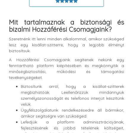
Mit tartalmaznak a biztonsági és
bizalmi Hozzáférési Csomagjaink?
Szeretnénk itt lenni minden alkalommal, amikor szükséged
lesz egy kisállat-szitterre, hogy a legjobb élményt
biztosítsuk.
A Hozzáférési Csomagjaink segítenek nekünk egy
fenntartható platform kiépítésében és megkönnyítik a
minőségbiztosítási, működési és támogatási
tevékenységeket.
Biztosítunk arról, hogy a kisállat-szitterek
megbízhatóak. Leellenőrizzük mindannyiuk
személyazonosságát és telefonos interjút készítünk
velük.
Ügyfélszolgálatunk rendelkezésedre áll bármikor,
amikor segítségre van szükséged.
Lefedjük a platform adminisztrációjának,
fejlesztésének és jobbá tételének költségeit,