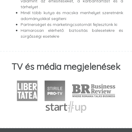
valamint az értesítéseket, a karbantartást és a
tárhelyet .
Minél több kutya és macska menhelyet szeretnénk
adományokkal segíteni
Partnerséget és marketingcsatornát fejlesztünk ki
Hamarosan elérhető: biztosítás balesetekre és
sürgősségi esetekre
TV és média megjelenések