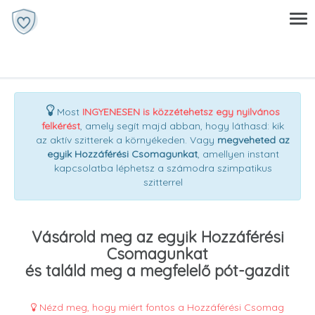
Most
INGYENESEN is közzétehetsz egy nyilvános
felkérést
, amely segít majd abban, hogy láthasd: kik
az aktív szitterek a környékeden. Vagy
megveheted az
egyik Hozzáférési Csomagunkat
, amellyen instant
kapcsolatba léphetsz a számodra szimpatikus
szitterrel
Vásárold meg az egyik Hozzáférési
Csomagunkat
és találd meg a megfelelő pót-gazdit
Nézd meg, hogy miért fontos a Hozzáférési Csomag