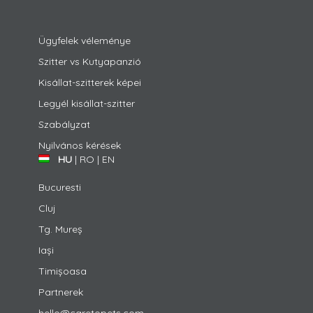
Ügyfelek véleménye
Szitter vs Kutyapanzió
Kisállat-szitterek képei
Legyél kisállat-szitter
Szabályzat
Nyilvános kérések
HU
|
RO
|
EN
Bucuresti
Cluj
Tg. Mureș
Iași
Timișoasa
Partnerek
hello@caretopets.com