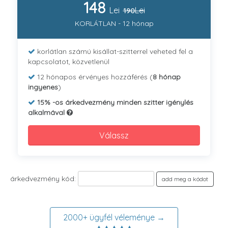
148
Lei
Lei
190
KORLÁTLAN - 12 hónap
korlátlan számú kisállat-szitterrel veheted fel a
kapcsolatot, közvetlenül
12 hónapos érvényes hozzáférés (
8 hónap
ingyenes
)
15% -os árkedvezmény minden szitter igénylés
alkalmával
Válassz
árkedvezmény kód:
add meg a kódot
2000+ ügyfél véleménye →