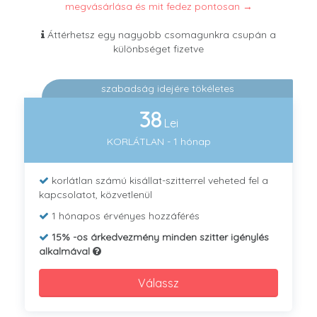
megvásárlása és mit fedez pontosan →
Áttérhetsz egy nagyobb csomagunkra csupán a
különbséget fizetve
szabadság idejére tökéletes
38
Lei
KORLÁTLAN - 1 hónap
korlátlan számú kisállat-szitterrel veheted fel a
kapcsolatot, közvetlenül
1 hónapos érvényes hozzáférés
15% -os árkedvezmény minden szitter igénylés
alkalmával
Válassz