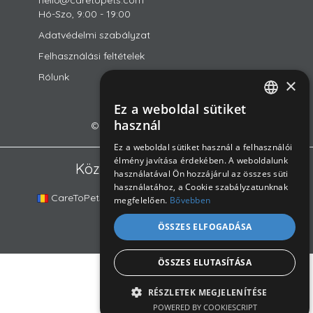
Hó-Szo, 9:00 - 19:00
Adatvédelmi szabályzat
Felhasználási feltételek
Rólunk
×
Ez a weboldal sütiket
ROMANIAN
használ
© 2018-2026 CareToPets Ltd
ENGLISH
Ez a weboldal sütiket használ a felhasználói
élmény javítása érdekében. A weboldalunk
HUNGARIAN
Közösségünk platformjai
használatával Ön hozzájárul az összes süti
használatához, a Cookie szabályzatunknak
CareToPets.com
DogSurf.hu
DOGINNI.cz
megfelelően.
Bővebben
ÖSSZES ELFOGADÁSA
ÖSSZES ELUTASÍTÁSA
RÉSZLETEK MEGJELENÍTÉSE
POWERED BY COOKIESCRIPT