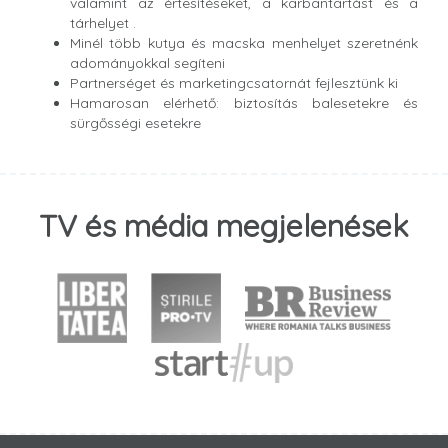
valamint az értesítéseket, a karbantartást és a
tárhelyet .
Minél több kutya és macska menhelyet szeretnénk
adományokkal segíteni
Partnerséget és marketingcsatornát fejlesztünk ki
Hamarosan elérhető: biztosítás balesetekre és
sürgősségi esetekre
TV és média megjelenések