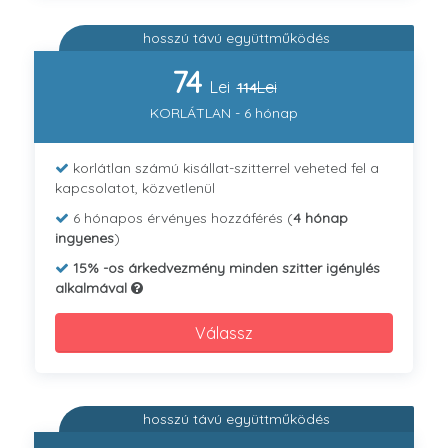
hosszú távú együttműködés
74
Lei
Lei
114
KORLÁTLAN - 6 hónap
korlátlan számú kisállat-szitterrel veheted fel a
kapcsolatot, közvetlenül
6 hónapos érvényes hozzáférés (
4 hónap
ingyenes
)
15% -os árkedvezmény minden szitter igénylés
alkalmával
Válassz
hosszú távú együttműködés