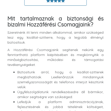
Mit tartalmaznak a biztonsági és
bizalmi Hozzáférési Csomagjaink?
Szeretnénk itt lenni minden alkalommal, amikor szükséged
lesz egy kisállat-szitterre, hogy a legjobb élményt
biztosítsuk.
A Hozzáférési Csomagjaink segítenek nekünk egy
fenntartható platform kiépítésében és megkönnyítik a
minőségbiztosítási, működési és támogatási
tevékenységeket.
Biztosítunk arról, hogy a kisállat-szitterek
megbízhatóak. Leellenőrizzük mindannyiuk
személyazonosságát és telefonos interjút készítünk
velük.
Ügyfélszolgálatunk rendelkezésedre áll bármikor,
amikor segítségre van szükséged.
Lefedjük a platform adminisztrációjának,
fejlesztésének és jobbá tételének költségeit,