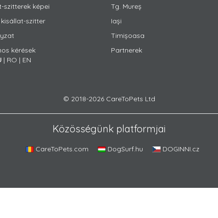
t-szitterek képei
Tg. Mureș
kisállat-szitter
Iași
yzat
Timișoasa
nos kérések
Partnerek
U
|
RO
|
EN
© 2018-2026 CareToPets Ltd
Közösségünk platformjai
CareToPets.com
DogSurf.hu
DOGINNI.cz