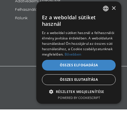
Adatvédelmi szabályzat
×
Felhasználási feltételek
Ez a weboldal sütiket
Rólunk
ROMANIAN
használ
ENGLISH
Ez a weboldal sütiket használ a felhasználói
élmény javítása érdekében. A weboldalunk
HUNGARIAN
használatával Ön hozzájárul az összes süti
használatához, a Cookie szabályzatunknak
megfelelően.
Bővebben
ÖSSZES ELFOGADÁSA
ÖSSZES ELUTASÍTÁSA
RÉSZLETEK MEGJELENÍTÉSE
POWERED BY COOKIESCRIPT