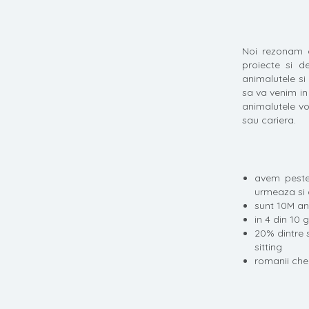
Noi rezonam cu
proiecte si de
animalutele si 
sa va venim in
animalutele vo
sau cariera.
avem peste 
urmeaza si a
sunt 10M an
in 4 din 10
20% dintre 
sitting
romanii chel