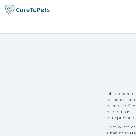
Iubirea pentru
ce super put
animalele. Si 
Asa ca am lu
antreprenoriat 
CareToPets est
sitteri sau ve