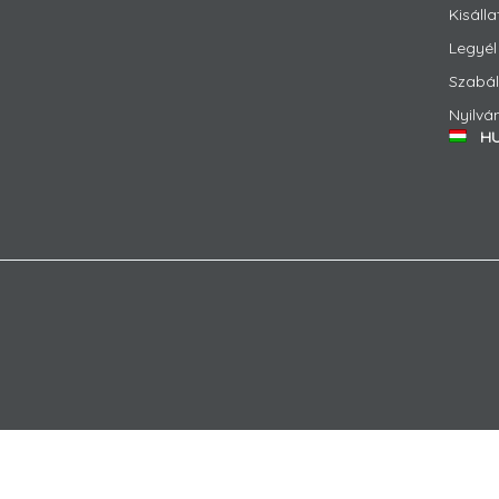
Kisálla
Legyél 
Szabál
Nyilvá
H