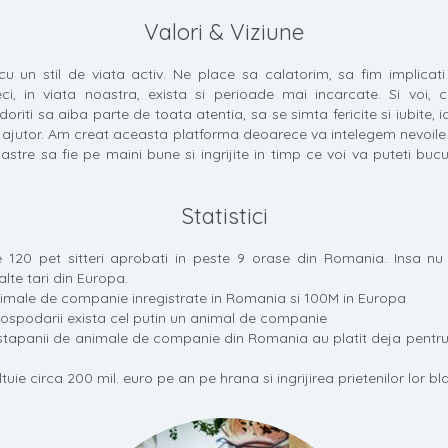
Valori & Viziune
 un stil de viata activ. Ne place sa calatorim, sa fim implicati 
ci, in viata noastra, exista si perioade mai incarcate. Si voi, ca
doriti sa aiba parte de toata atentia, sa se simta fericite si iubite, 
 ajutor. Am creat aceasta platforma deoarece va intelegem nevoile
astre sa fie pe maini bune si ingrijite in timp ce voi va puteti bu
Statistici
120 pet sitteri aprobati in peste 9 orase din Romania. Insa nu 
lte tari din Europa.
imale de companie inregistrate in Romania si 100M in Europa
 gospodarii exista cel putin un animal de companie
stapanii de animale de companie din Romania au platit deja pentru 
tuie circa 200 mil. euro pe an pe hrana si ingrijirea prietenilor lor bl