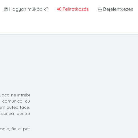
Hogyan működik?
Feliratkozás
Bejelentkezés
Daca ne intrebi
m comunica cu
 am putea face.
siunea pentru
ale, fie ei pet