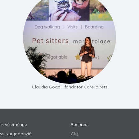
Claudia Goga - fondator CareToPets
ek véleménye
Bucuresti
r vs Kutyapanzió
Cluj