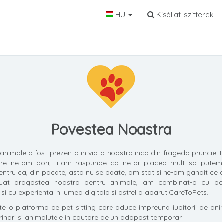
HU
Kisállat-szitterek
Povestea Noastra
 animale a fost prezenta in viata noastra inca din frageda pruncie. 
ere ne-am dori, ti-am raspunde ca ne-ar placea mult sa pute
pentru ca, din pacate, asta nu se poate, am stat si ne-am gandit ce
at dragostea noastra pentru animale, am combinat-o cu pa
si cu experienta in lumea digitala si astfel a aparut CareToPets.
e o platforma de pet sitting care aduce impreuna iubitorii de anim
terinari si animalutele in cautare de un adapost temporar.