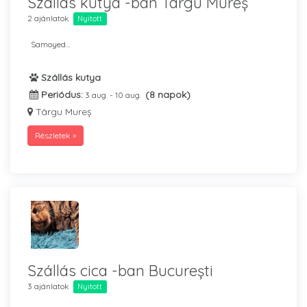
Szállás kutya -ban Târgu Mureș
2 ajánlatok
Nyitott
Samoyed...
Szállás kutya
Periódus:
(8 napok)
3 aug. - 10 aug.
Târgu Mureș
Részletek »
Szállás cica -ban București
3 ajánlatok
Nyitott