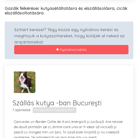
Gazdik felkérései: kutyasétáltatásra és elszállásolásra, cicák
elszállásoltatására
Szittert keresel? Tégy közzé egy nyilvános kérést és
meghívjuk a kutyaszittereket, hogy küldjék el neked az
árajánlataikat.
Nyilvános kérés
Szállás kutya -ban București
7 ajánlatok
Kiválasztott kisállatszitter
Caro este un Border Collie de 4 ani, energică și jucăușă. Are nevoie
de două plimbări pe zi, dintre care una ar fi ideal să includă și
joacă cu mingea într-un țarc. În casă este liniștită și nu creează
probleme. Se adaptează cel mai bine într-un medi...