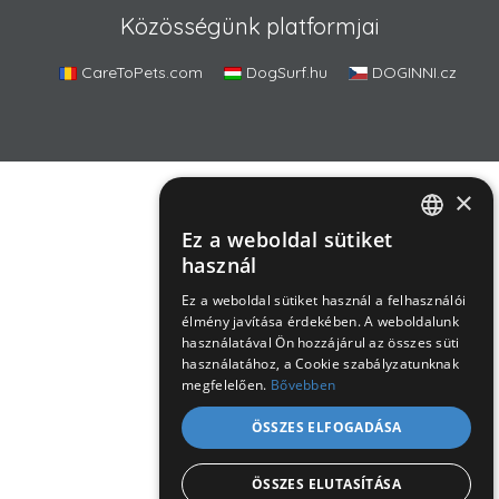
Közösségünk platformjai
CareToPets.com
DogSurf.hu
DOGINNI.cz
×
Ez a weboldal sütiket
ROMANIAN
használ
ENGLISH
Ez a weboldal sütiket használ a felhasználói
élmény javítása érdekében. A weboldalunk
HUNGARIAN
használatával Ön hozzájárul az összes süti
használatához, a Cookie szabályzatunknak
megfelelően.
Bővebben
ÖSSZES ELFOGADÁSA
ÖSSZES ELUTASÍTÁSA