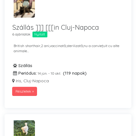
Szállás ]]] [[[in Cluj-Napoca
6 ajánlatok
Nyitott
British shorthair,2 ani,vaccinată,sterilizată,nu a conviețuit cu alte
animale...
Szállás
Periódus:
(119 napok)
14 jún. - 10 okt.
Iris, Cluj-Napoca
Részletek »