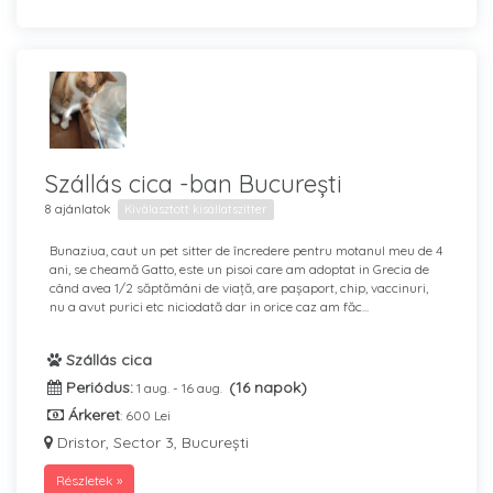
Szállás cica -ban București
8 ajánlatok
Kiválasztott kisállatszitter
Bunaziua, caut un pet sitter de încredere pentru motanul meu de 4
ani, se cheamă Gatto, este un pisoi care am adoptat in Grecia de
când avea 1/2 săptămâni de viață, are pașaport, chip, vaccinuri,
nu a avut purici etc niciodată dar in orice caz am făc...
Szállás cica
Periódus:
(16 napok)
1 aug. - 16 aug.
Árkeret
: 600 Lei
Dristor, Sector 3, București
Részletek »