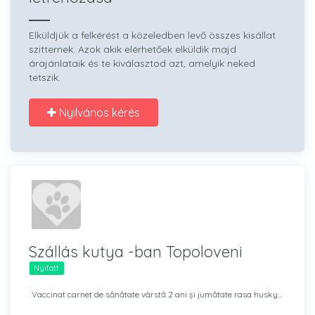
Elküldjük a felkérést a közeledben levő összes kisállat
szitternek. Azok akik elérhetőek elküldik majd
árajánlataik és te kiválasztod azt, amelyik neked
tetszik.
Nyilvános kérés
Szállás kutya -ban Topoloveni
Nyitott
Vaccinat carnet de sănătate vârstă 2 ani și jumătate rasa husky...