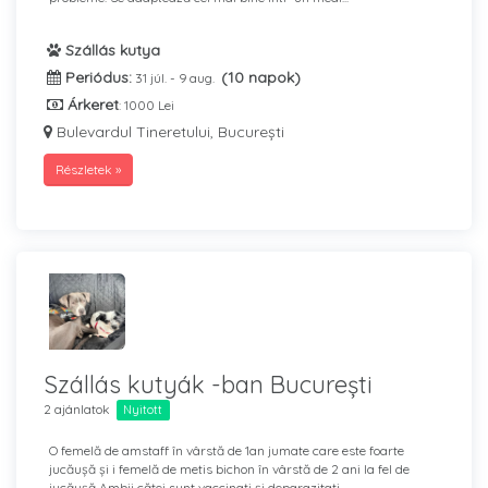
Szállás kutya
Periódus:
(10 napok)
31 júl. - 9 aug.
Árkeret
: 1000 Lei
Bulevardul Tineretului, București
Részletek »
Szállás kutyák -ban București
2 ajánlatok
Nyitott
O femelă de amstaff în vârstă de 1an jumate care este foarte
jucăușă și i femelă de metis bichon în vârstă de 2 ani la fel de
jucăușă Ambii căței sunt vaccinați și deparazitați...