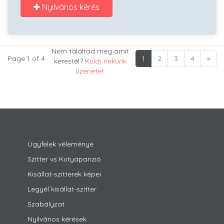
Nyilvános kérés
Nem találtad meg amit
Page 1 of 4
1
2
3
4
»
kerestél?
Küldj nekünk
üzenetet.
Ügyfelek véleménye
Szitter vs Kutyapanzió
Kisállat-szitterek képei
Legyél kisállat-szitter
Szabályzat
Nyilvános kérések