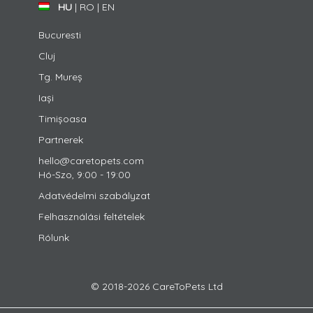
HU
|
RO
|
EN
Bucuresti
Cluj
Tg. Mureș
Iași
Timișoasa
Partnerek
hello@caretopets.com
Hó-Szo, 9:00 - 19:00
Adatvédelmi szabályzat
Felhasználási feltételek
Rólunk
© 2018-2026 CareToPets Ltd