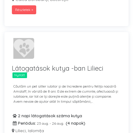
Részletek »
Látogatások kutya -ban Lilieci
Nyitott
Căutăm un pet sitter iubitor și de încredere pentru fetița noastră
Amstaff, în vârstă de 8 ani. Este extrem de cuminte, afectuoasă și
iubitoare, iar tot ce își dorește este puțină atenție și companie.
Avem nevoie de ajutor atât în timpul săptămânii,...
2 napi látogatások száma kutya
Periódus:
(4 napok)
23 aug. - 26 aug.
Lilieci, Ialomiţa