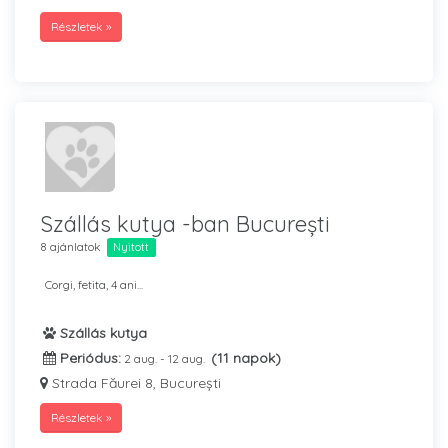
Részletek »
Szállás kutya -ban București
8 ajánlatok
Nyitott
Corgi, fetita, 4 ani...
Szállás kutya
Periódus:
(11 napok)
2 aug. - 12 aug.
Strada Făurei 8, București
Részletek »