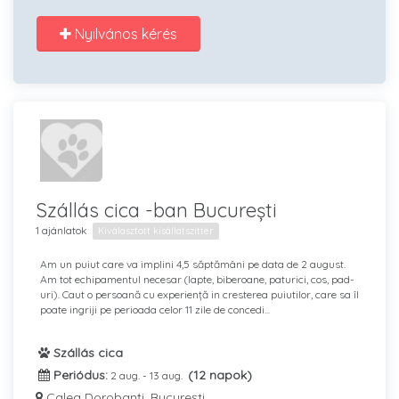
Nyilvános kérés
Szállás cica -ban București
1 ajánlatok
Kiválasztott kisállatszitter
Am un puiut care va implini 4,5 săptămâni pe data de 2 august.
Am tot echipamentul necesar (lapte, biberoane, paturici, cos, pad-
uri). Caut o persoană cu experiență in cresterea puiutilor, care sa îl
poate ingriji pe perioada celor 11 zile de concedi...
Szállás cica
Periódus:
(12 napok)
2 aug. - 13 aug.
Calea Dorobanți, București