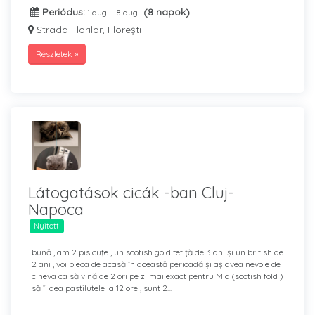
Periódus:
(8 napok)
1 aug. - 8 aug.
Strada Florilor, Florești
Részletek »
Látogatások cicák -ban Cluj-
Napoca
Nyitott
bună , am 2 pisicuțe , un scotish gold fetiță de 3 ani și un british de
2 ani , voi pleca de acasă în această perioadă și aș avea nevoie de
cineva ca să vină de 2 ori pe zi mai exact pentru Mia (scotish fold )
să îi dea pastilutele la 12 ore , sunt 2...