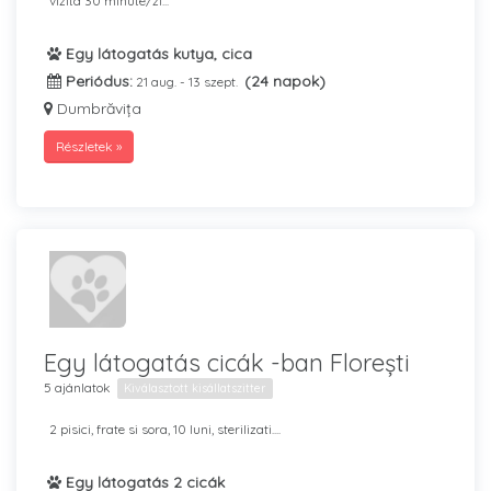
vizita 30 minute/zi...
Egy látogatás kutya, cica
Periódus:
(24 napok)
21 aug. - 13 szept.
Dumbrăvița
Részletek »
Egy látogatás cicák -ban Florești
5 ajánlatok
Kiválasztott kisállatszitter
2 pisici, frate si sora, 10 luni, sterilizati....
Egy látogatás 2 cicák