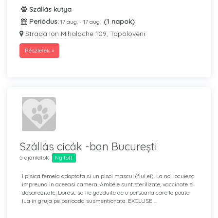
Szállás kutya
Periódus:
(1 napok)
17 aug. - 17 aug.
Strada Ion Mihalache 109, Topoloveni
Részletek »
Szállás cicák -ban București
5 ajánlatok
Nyitott
I pisica femela adoptata si un pisoi mascul (fiul ei). La noi locuiesc
impreuna in aceeasi camera. Ambele sunt sterilizate, vaccinate si
deparazitate, Doresc sa fie gazduite de o persoana care le poate
lua in gruja pe perioada susmentionata. EXCLUSE ...