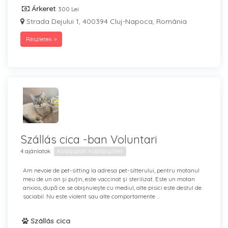
Árkeret
: 300 Lei
Strada Dejului 1, 400394 Cluj-Napoca, România
Részletek »
Szállás cica -ban Voluntari
4 ajánlatok
Kiválasztott kisállatszitter
Am nevoie de pet-sitting la adresa pet-sitterului, pentru motanul
meu de un an și puțin, este vaccinat și sterilizat. Este un motan
anxios, după ce se obișnuiește cu mediul, alte pisici este destul de
sociabil. Nu este violent sau alte comportamente ...
Szállás cica