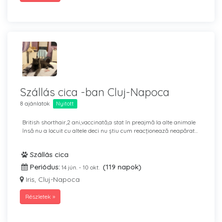
Szállás cica -ban Cluj-Napoca
8 ajánlatok
Nyitott
British shorthair,2 ani,vaccinată,a stat în preajmă la alte animale
însă nu a locuit cu altele deci nu știu cum reacționează neapărat...
Szállás cica
Periódus:
(119 napok)
14 jún. - 10 okt.
Iris, Cluj-Napoca
Részletek »