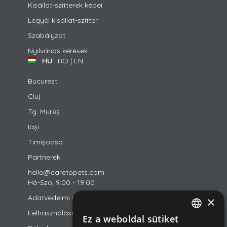
Kisállat-szitterek képei
Legyél kisállat-szitter
Szabályzat
Nyilvános kérések
HU
|
RO
|
EN
Bucuresti
Cluj
Tg. Mureș
Iași
Timișoasa
Partnerek
hello@caretopets.com
Hó-Szo, 9:00 - 19:00
Adatvédelmi szabályzat
×
Felhasználási feltételek
Ez a weboldal sütiket
ROMANIAN