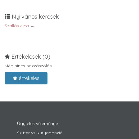
Nyilvános kérések
Szállás cica →
Értékelések (0)
Még nincs hozzászólás
értékelés
Ügyfelek véleménye
Szitter vs Kutyapanzió