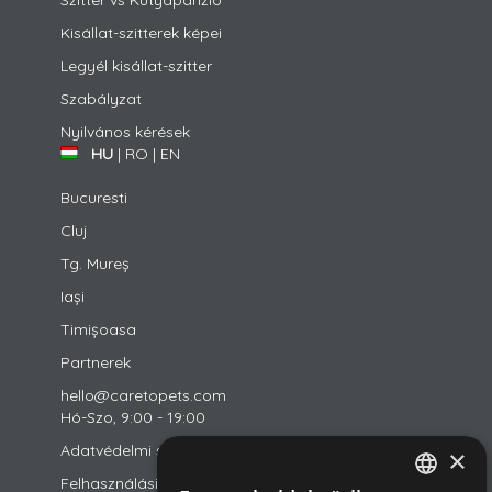
Szitter vs Kutyapanzió
Kisállat-szitterek képei
Legyél kisállat-szitter
Szabályzat
Nyilvános kérések
HU
|
RO
|
EN
Bucuresti
Cluj
Tg. Mureș
Iași
Timișoasa
Partnerek
hello@caretopets.com
Hó-Szo, 9:00 - 19:00
Adatvédelmi szabályzat
×
Felhasználási feltételek