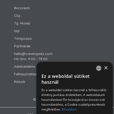
Bucuresti
Cluj
Tg. Mureș
Iași
Timișoasa
Partnerek
hello@caretopets.com
Hó-Szo, 9:00 - 19:00
×
Adatvédelmi szabályzat
Felhasználási feltételek
Ez a weboldal sütiket
ROMANIAN
használ
Rólunk
ENGLISH
Ez a weboldal sütiket használ a felhasználói
élmény javítása érdekében. A weboldalunk
HUNGARIAN
© 2018-2026 CareToPets Ltd
használatával Ön hozzájárul az összes süti
használatához, a Cookie szabályzatunknak
megfelelően.
Bővebben