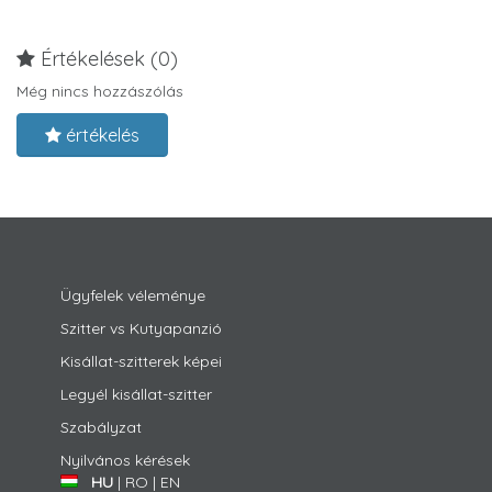
Értékelések (0)
Még nincs hozzászólás
értékelés
Ügyfelek véleménye
Szitter vs Kutyapanzió
Kisállat-szitterek képei
Legyél kisállat-szitter
Szabályzat
Nyilvános kérések
HU
|
RO
|
EN