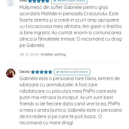
Irina
leellenőrzött kliens
Mulțumesc din suflet Gabrielei pentru grija
acordată Matildei in perioada Craciunului. Este
foarte atenta și a creat in scurt timp apropiere
cu torcacioasa mea alintata. Am gasit-o linistita
si bine ingrijita. Au contat enorm si comunicarea
zilnica si filmuletele trimise. O recomand cu drag
pe Gabriela.
08. 01. 2025
· Kisállat-szitting
Cecilia
leellenőrzött kliens
Gabriela este o persoana tare faina, extrem de
iubitoare cu animalutzele. A fost tare
rabdatoare cu pisicutza mea PhiPhi care este
putin mai retrasa la inceput. Acum sunt best
friends si de fiecare data cand vine la ea, PhiPhi
a mea ii arata burtica. Gabriela este o persoana
de incredere si pe care te poti baza.. O
recomand cu mare drag!