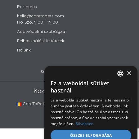
Partnerek
hello@caretopets.com
Hó-Szo, 9:00 - 19:00
Adatvédelmi szabályzat
Felhasználási feltételek
Rólunk
×
© 2018-2026 CareToPets Ltd
Ez a weboldal sütiket
ROMANIAN
használ
Közösségünk platformjai
ENGLISH
Ez a weboldal sütiket használ a felhasználói
CareToPets.com
DogSurf.hu
DOGINNI.cz
élmény javítása érdekében. A weboldalunk
HUNGARIAN
használatával Ön hozzájárul az összes süti
használatához, a Cookie szabályzatunknak
megfelelően.
Bővebben
ÖSSZES ELFOGADÁSA