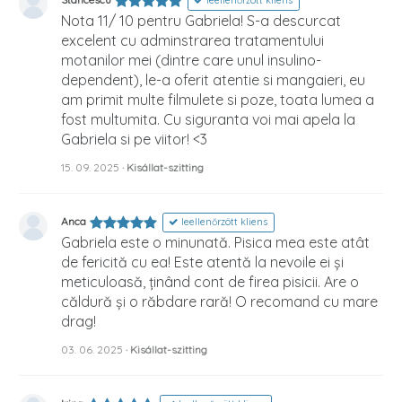
leellenőrzött kliens
Nota 11/ 10 pentru Gabriela! S-a descurcat
excelent cu adminstrarea tratamentului
motanilor mei (dintre care unul insulino-
dependent), le-a oferit atentie si mangaieri, eu
am primit multe filmulete si poze, toata lumea a
fost multumita. Cu siguranta voi mai apela la
Gabriela si pe viitor! <3
15. 09. 2025
· Kisállat-szitting
Anca
leellenőrzött kliens
Gabriela este o minunată. Pisica mea este atât
de fericită cu ea! Este atentă la nevoile ei și
meticuloasă, ținând cont de firea pisicii. Are o
căldură și o răbdare rară! O recomand cu mare
drag!
03. 06. 2025
· Kisállat-szitting