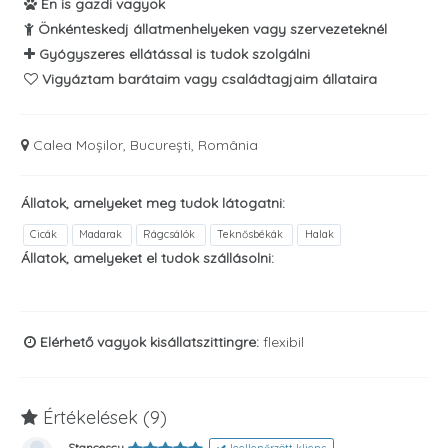
Én is gazdi vagyok
Önkénteskedj állatmenhelyeken vagy szervezeteknél
Gyógyszeres ellátással is tudok szolgálni
Vigyáztam barátaim vagy családtagjaim állataira
Calea Moșilor, București, România
Állatok, amelyeket meg tudok látogatni:
Cicák
Madarak
Rágcsálók
Teknősbékák
Halak
Állatok, amelyeket el tudok szállásolni:
Elérhető vagyok kisállatszittingre:
flexibil
Értékelések (9)
Stancescu