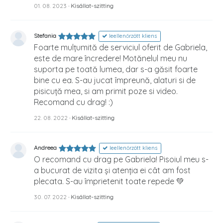
01. 08. 2023
· Kisállat-szitting
Stefania
leellenőrzött kliens
Foarte mulțumită de serviciul oferit de Gabriela,
este de mare încredere! Motănelul meu nu
suporta pe toată lumea, dar s-a găsit foarte
bine cu ea. S-au jucat împreună, alaturi si de
pisicuță mea, si am primit poze si video.
Recomand cu drag! :)
22. 08. 2022
· Kisállat-szitting
Andreea
leellenőrzött kliens
O recomand cu drag pe Gabriela! Pisoiul meu s-
a bucurat de vizita și atenția ei cât am fost
plecata. S-au împrietenit toate repede 💚
30. 07. 2022
· Kisállat-szitting