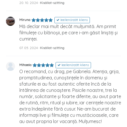
20. 10. 2024
· Kisállat-szitting
Miruna
leellenőrzött kliens
Mă declar mai mult decât mulțumită. Am primit
filmulețe cu blănoșii, pe care i-am găsit liniștiți și
cuminței.
07. 05. 2024
· Kisállat-szitting
Mihaela
leellenőrzött kliens
O recomand, cu drag, pe Gabriela. Atenția, grija,
promptitudinea, cunoștințele în domeniu și
sfaturile ei au fost autentic oferite încă de la
întâlnirea de cunoaștere. Pisicile noastre, trei la
număr, solicitante și foarte diferite, au avut parte
de rutină, ritm, ritual și iubire, iar cerințele noastre
extra îndeplinite fără cusur. Ne-am bucurat de
informații live și filmulețe cu mustăcioasele, care
au avut propria lor vacanță. Mulțumesc!