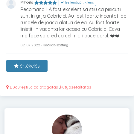
Mihaela
leellenőrzött kliens
Recomand !! A fost excelent sa stiu ca pisicutii
sunt in grija Gabrielei. Au fost foarte incantati de
rundele de joaca alaturi de ea. Au fost foarte
linistiti in vacanta lor acasa cu Gabriela. Ceva
ma face sa cred ca cel mic ii duce dorul. ❤️❤️
02. 07. 2022
· Kisállat-szitting
értékelés
București
,
cicalátogatás
,
kutyasétáltatás