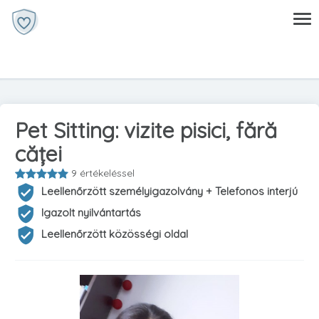
Pet Sitting: vizite pisici, fără
căței
9 értékeléssel
Leellenőrzött személyigazolvány + Telefonos interjú
Igazolt nyilvántartás
Leellenőrzött közösségi oldal
Előző
Köve