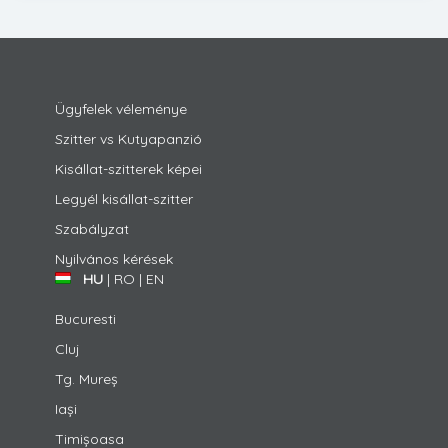
Ügyfelek véleménye
Szitter vs Kutyapanzió
Kisállat-szitterek képei
Legyél kisállat-szitter
Szabályzat
Nyilvános kérések
HU
|
RO
|
EN
Bucuresti
Cluj
Tg. Mureș
Iași
Timișoasa