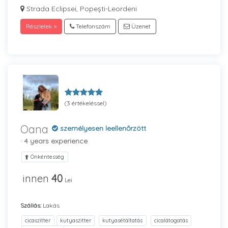
Strada Eclipsei, Popești-Leordeni
Részletek »
Telefonszám
Üzenet
(3 értékeléssel)
Oana
személyesen leellenőrzött
· 4 years experience
Önkéntesség
innen
40
Lei
Szállás:
Lakás
cicaszitter
kutyaszitter
kutyasétáltatás
cicalátogatás