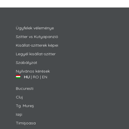
Ügyfelek véleménye
Szitter vs Kutyapanzió
Kisállat-szitterek képei
Legyél kisállat-szitter
Szabályzat
Nyilvános kérések
HU
|
RO
|
EN
Bucuresti
Cluj
Tg. Mureș
Iași
Timișoasa