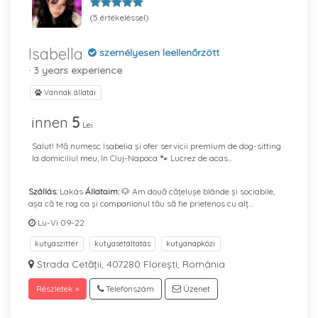
(5 értékeléssel)
Isabella
személyesen leellenőrzött
· 3 years experience
Vannak állatai
innen
5
Lei
Salut! Mă numesc Isabelia și ofer servicii premium de dog-sitting
la domiciliul meu, în Cluj-Napoca 🐾 Lucrez de acas...
Szállás:
Lakás
Állataim:
🐶 Am două cățelușe blânde și sociabile,
așa că te rog ca și companionul tău să fie prietenos cu alț...
Lu-Vi 09-22
kutyaszitter
kutyasétáltatás
kutyanapközi
Strada Cetății, 407280 Florești, România
Részletek »
Telefonszám
Üzenet