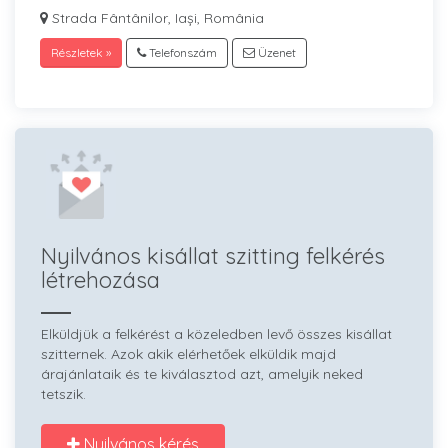
Strada Fântânilor, Iași, România
Részletek »
Telefonszám
Üzenet
Nyilvános kisállat szitting felkérés
létrehozása
Elküldjük a felkérést a közeledben levő összes kisállat
szitternek. Azok akik elérhetőek elküldik majd
árajánlataik és te kiválasztod azt, amelyik neked
tetszik.
Nyilvános kérés