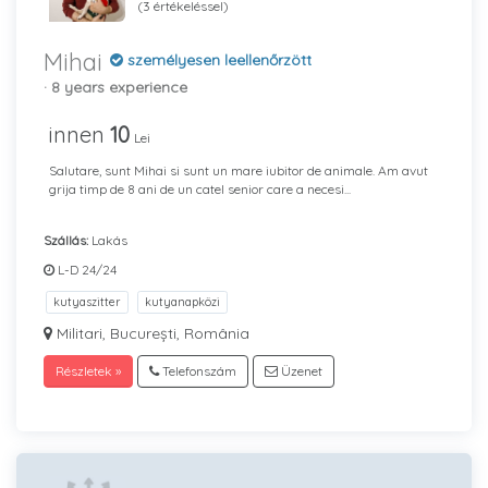
(3 értékeléssel)
Mihai
személyesen leellenőrzött
· 8 years experience
innen
10
Lei
Salutare, sunt Mihai si sunt un mare iubitor de animale. Am avut
grija timp de 8 ani de un catel senior care a necesi...
Szállás:
Lakás
L-D 24/24
kutyaszitter
kutyanapközi
Militari, București, România
Részletek »
Telefonszám
Üzenet