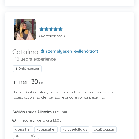
(4 értékeléssel)
Catalina
személyesen leellenőrzött
· 10 years experience
Önkéntesség
innen
30
Lei
Buna! Sunt Catalina, iubesc animalele si am dorit sa fac ceva in
acest scop si sa ofer persoanelor care vor sa plece int...
Szállás:
Lakás
Állataim:
Niciunul...
In fiecare zi, de la ora 13:00
cicaszitter
kutyaszitter
kutyasétáltatás
cicalátogatás
kutyanapközi