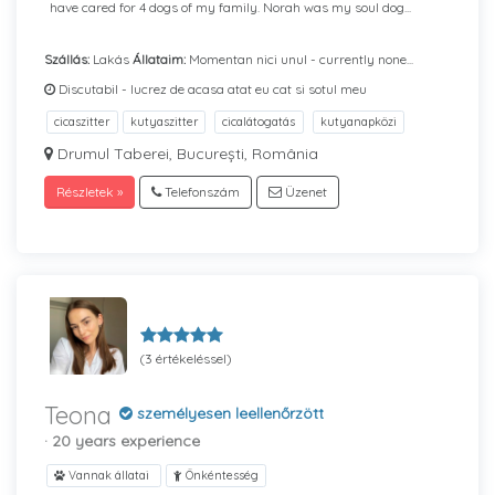
have cared for 4 dogs of my family. Norah was my soul dog...
Szállás:
Lakás
Állataim:
Momentan nici unul - currently none...
Discutabil - lucrez de acasa atat eu cat si sotul meu
cicaszitter
kutyaszitter
cicalátogatás
kutyanapközi
Drumul Taberei, București, România
Részletek »
Telefonszám
Üzenet
(3 értékeléssel)
Teona
személyesen leellenőrzött
· 20 years experience
Vannak állatai
Önkéntesség