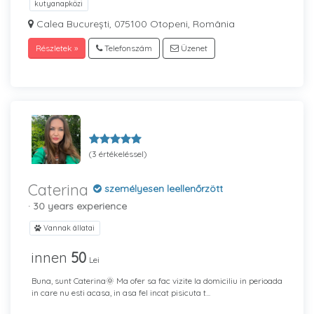
kutyanapközi
Calea București, 075100 Otopeni, România
Részletek »
Telefonszám
Üzenet
(3 értékeléssel)
Caterina
személyesen leellenőrzött
· 30 years experience
Vannak állatai
innen
50
Lei
Buna, sunt Caterina🌞 Ma ofer sa fac vizite la domiciliu in perioada
in care nu esti acasa, in asa fel incat pisicuta t...