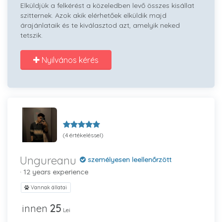
Elküldjük a felkérést a közeledben levő összes kisállat
szitternek. Azok akik elérhetőek elküldik majd
árajánlataik és te kiválasztod azt, amelyik neked
tetszik.
Nyilvános kérés
(4 értékeléssel)
Ungureanu
személyesen leellenőrzött
· 12 years experience
Vannak állatai
innen
25
Lei