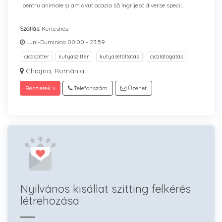
pentru animale și am avut ocazia să îngrijesc diverse specii...
Szállás:
Kertesház
Luni-Duminica 00:00 - 23:59
cicaszitter
kutyaszitter
kutyasétáltatás
cicalátogatás
Chiajna, România
Részletek »
Telefonszám
Üzenet
Nyilvános kisállat szitting felkérés
létrehozása