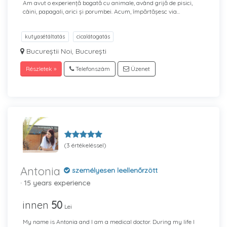
Am avut o experiență bogată cu animale, având grijă de pisici,
câini, papagali, arici și porumbei. Acum, împărtășesc via...
kutyasétáltatás
cicalátogatás
Bucureștii Noi, București
Részletek »
Telefonszám
Üzenet
(3 értékeléssel)
Antonia
személyesen leellenőrzött
· 15 years experience
innen
50
Lei
My name is Antonia and I am a medical doctor. During my life I