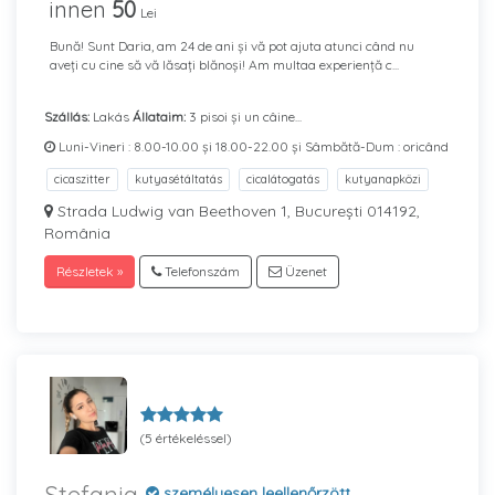
innen
50
Lei
Bună! Sunt Daria, am 24 de ani și vă pot ajuta atunci când nu
aveți cu cine să vă lăsați blănoși! Am multaa experiență c...
Szállás:
Lakás
Állataim:
3 pisoi și un câine...
Luni-Vineri : 8.00-10.00 și 18.00-22.00 și Sâmbătă-Dum : oricând
cicaszitter
kutyasétáltatás
cicalátogatás
kutyanapközi
Strada Ludwig van Beethoven 1, București 014192,
România
Részletek »
Telefonszám
Üzenet
(5 értékeléssel)
személyesen leellenőrzött