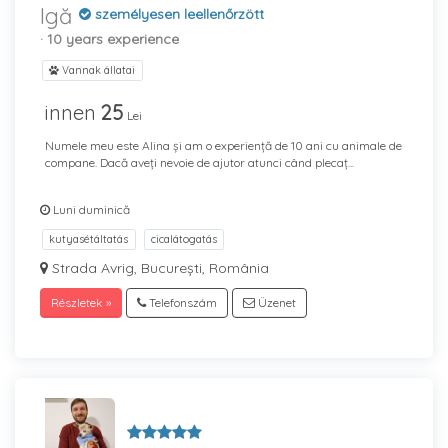
Igă
személyesen leellenőrzött
· 10 years experience
Vannak állatai
innen
25
Lei
Numele meu este Alina și am o experiență de 10 ani cu animale de
compane. Dacă aveți nevoie de ajutor atunci când plecaț...
Luni duminică
kutyasétáltatás
cicalátogatás
Strada Avrig, București, România
Részletek »
Telefonszám
Üzenet