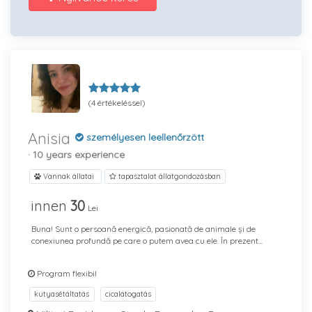
(4 értékeléssel)
Anisia
személyesen leellenőrzött
· 10 years experience
Vannak állatai
tapasztalat állatgondozásban
innen
30
Lei
Buna! Sunt o persoană energică, pasionată de animale și de
conexiunea profundă pe care o putem avea cu ele. În prezent...
Program flexibil
kutyasétáltatás
cicalátogatás