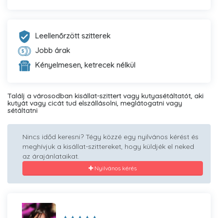
Leellenőrzött szitterek
Jobb árak
Kényelmesen, ketrecek nélkül
Találj a városodban kisállat-szittert vagy kutyasétáltatót, aki
kutyát vagy cicát tud elszállásolni, meglátogatni vagy
sétáltatni
Nincs időd keresni? Tégy közzé egy nyilvános kérést és
meghívjuk a kisállat-szittereket, hogy küldjék el neked
az árajánlataikat.
Nyilvános kérés