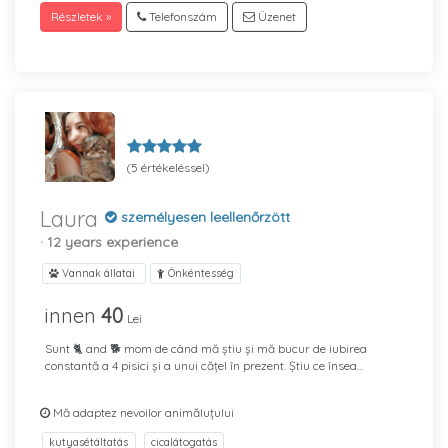
Részletek »
Telefonszám
Üzenet
(5 értékeléssel)
Laura
személyesen leellenőrzött
· 12 years experience
Vannak állatai
Önkéntesség
innen
40
Lei
Sunt 🐈 and 🐕 mom de când mă știu și mă bucur de iubirea
constantă a 4 pisici și a unui cățel în prezent. Știu ce însea...
Mă adaptez nevoilor animăluțului
kutyasétáltatás
cicalátogatás