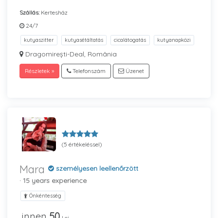
Szállás:
Kertesház
24/7
kutyaszitter
kutyasétáltatás
cicalátogatás
kutyanapközi
Dragomirești-Deal, România
Részletek »
Telefonszám
Üzenet
(5 értékeléssel)
Mara
személyesen leellenőrzött
· 15 years experience
Önkéntesség
innen
50
Lei