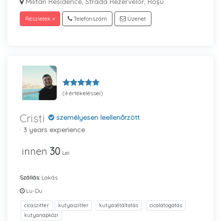
Militari Residence, Strada Rezervelor, Roșu
Részletek »
Telefonszám
Üzenet
(4 értékeléssel)
Cristi
személyesen leellenőrzött
· 3 years experience
innen
30
Lei
Szállás:
Lakás
Lu-Du
cicaszitter
kutyaszitter
kutyasétáltatás
cicalátogatás
kutyanapközi