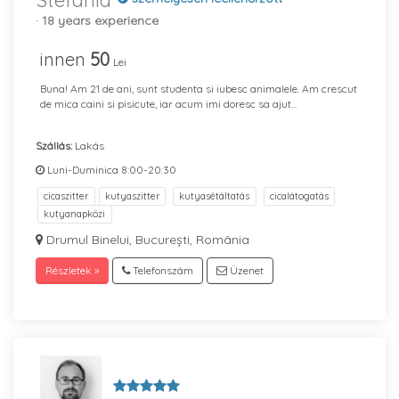
Stefania
· 18 years experience
innen
50
Lei
Buna! Am 21 de ani, sunt studenta si iubesc animalele. Am crescut
de mica caini si pisicute, iar acum imi doresc sa ajut...
Szállás:
Lakás
Luni-Duminica 8:00-20:30
cicaszitter
kutyaszitter
kutyasétáltatás
cicalátogatás
kutyanapközi
Drumul Binelui, București, România
Részletek »
Telefonszám
Üzenet