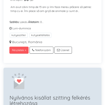
Am avut câini timp de 15 ani și îmi face mereu plăcere să petrec
timp cu ei. Îmi place să am grijă de animale și sunt di...
Szállás:
Lakás
Állataim:
0...
Luni-duminica
kutyaszitter
kutyasétáltatás
București, România
Részletek »
Telefonszám
Üzenet
Nyilvános kisállat szitting felkérés
létrehozása