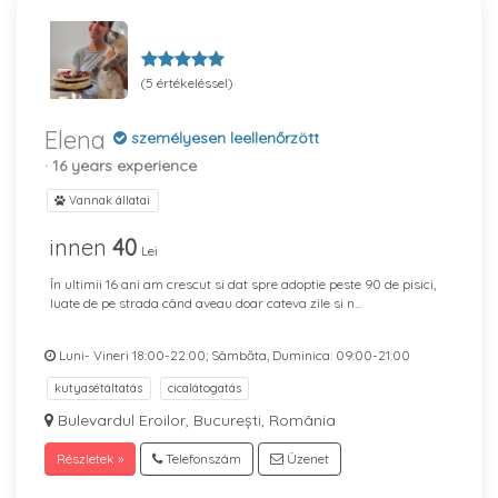
(5 értékeléssel)
Elena
személyesen leellenőrzött
· 16 years experience
Vannak állatai
innen
40
Lei
În ultimii 16 ani am crescut si dat spre adoptie peste 90 de pisici,
luate de pe strada când aveau doar cateva zile si n...
Luni- Vineri 18:00-22:00; Sâmbăta, Duminica: 09:00-21:00
kutyasétáltatás
cicalátogatás
Bulevardul Eroilor, București, România
Részletek »
Telefonszám
Üzenet