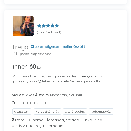
(5 értékeléssel)
Treya
személyesen leellenőrzött
· 11 years experience
innen
60
Lei
Am crescut cu catei, pesti, porcusori de guineea, canari si
papagali, pisici 🥰 Iubesc animalele Am avut pisica ultim...
Szállás:
Lakás
Állataim:
Momentan, nici unul...
Lu-Du 10:00-20:00
cicaszitter
kutyasétáltatás
cicalátogatás
kutyanapközi
Parcul Cinema Floreasca, Strada Glinka Mihail 8,
014192 București, România