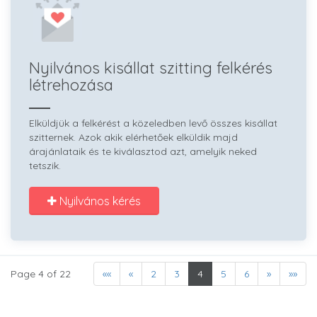
Nyilvános kisállat szitting felkérés
létrehozása
Elküldjük a felkérést a közeledben levő összes kisállat
szitternek. Azok akik elérhetőek elküldik majd
árajánlataik és te kiválasztod azt, amelyik neked
tetszik.
Nyilvános kérés
Page 4 of 22
««
«
2
3
4
5
6
»
»»