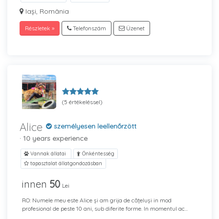
Iași, România
Részletek »
Telefonszám
Üzenet
(5 értékeléssel)
Alice
személyesen leellenőrzött
· 10 years experience
Vannak állatai
Önkéntesség
tapasztalat állatgondozásban
innen
50
Lei
RO: Numele meu este Alice și am grija de cățeluși in mod
profesional de peste 10 ani, sub diferite forme. In momentul ac...