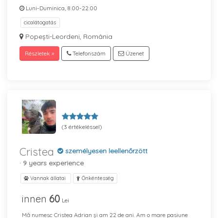
Luni-Duminica, 8.00-22.00
cicalátogatás
Popești-Leordeni, România
Részletek »
Telefonszám
Üzenet
(3 értékeléssel)
Cristea
személyesen leellenőrzött
· 9 years experience
Vannak állatai
Önkéntesség
innen
60
Lei
Mă numesc Cristea Adrian și am 22 de ani. Am o mare pasiune