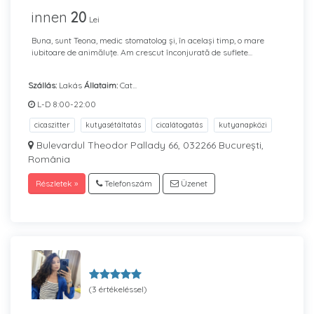
innen
20
Lei
Buna, sunt Teona, medic stomatolog și, în același timp, o mare
iubitoare de animăluțe. Am crescut înconjurată de suflete...
Szállás:
Lakás
Állataim:
Cat...
L-D 8:00-22:00
cicaszitter
kutyasétáltatás
cicalátogatás
kutyanapközi
Bulevardul Theodor Pallady 66, 032266 București,
România
Részletek »
Telefonszám
Üzenet
(3 értékeléssel)