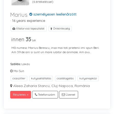
(6 értékeléssel)
Marius
személyesen leellenőrzött
· 16 years experience
Állatorvosi tapasztalat
Önkéntesség
innen
35
Lei
Mă numesc Marius Berescu, insa mai toti prietenii imi spun Beri.
Am 39 de ani si sunt un mare iubitor de animale. Am avu...
Szállás:
Lakás
Mo-Sun
cicaszitter
kutyasétáltatás
cicalátogatás
kutyanapközi
Aleea Zaharia Stancu, Cluj-Napoca, România
Részletek »
Telefonszám
Üzenet