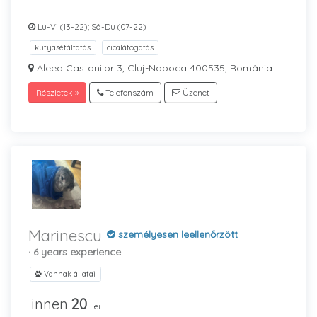
Lu-Vi (13-22); Sâ-Du (07-22)
kutyasétáltatás
cicalátogatás
Aleea Castanilor 3, Cluj-Napoca 400535, România
Részletek »
Telefonszám
Üzenet
Marinescu
személyesen leellenőrzött
· 6 years experience
Vannak állatai
innen
20
Lei