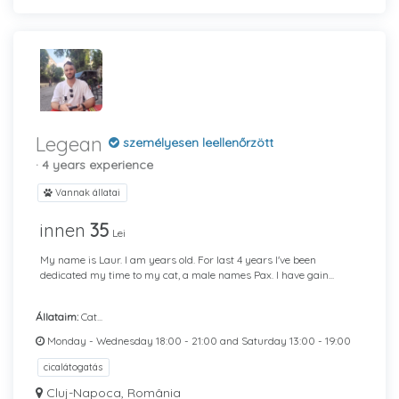
Legean
személyesen leellenőrzött
· 4 years experience
Vannak állatai
innen
35
Lei
My name is Laur. I am years old. For last 4 years I've been
dedicated my time to my cat, a male names Pax. I have gain...
Állataim:
Cat...
Monday - Wednesday 18:00 - 21:00 and Saturday 13:00 - 19:00
cicalátogatás
Cluj-Napoca, România