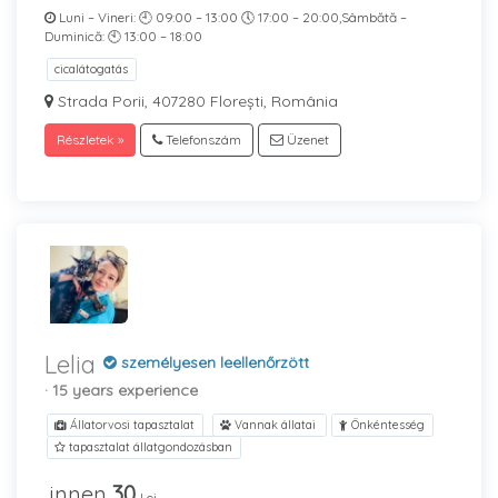
Luni – Vineri: 🕘 09:00 – 13:00 🕔 17:00 – 20:00,Sâmbătă –
Duminică: 🕙 13:00 – 18:00
cicalátogatás
Strada Porii, 407280 Florești, România
Részletek »
Telefonszám
Üzenet
Lelia
személyesen leellenőrzött
· 15 years experience
Állatorvosi tapasztalat
Vannak állatai
Önkéntesség
tapasztalat állatgondozásban
innen
30
Lei