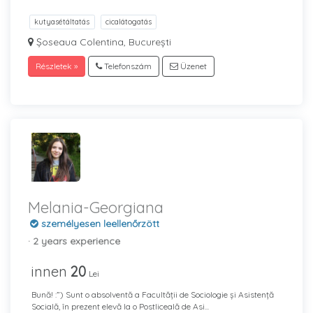
kutyasétáltatás
cicalátogatás
Șoseaua Colentina, București
Részletek »
Telefonszám
Üzenet
Melania-Georgiana
személyesen leellenőrzött
· 2 years experience
innen
20
Lei
Bună! :”) Sunt o absolventă a Facultății de Sociologie și Asistență
Socială, în prezent elevă la o Postliceală de Asi...