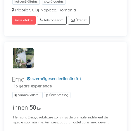
kutyasétáltatás
cicalátogatás
Plopilor, Cluj-Napoca, România
Részletek »
Telefonszám
Üzenet
Ema
személyesen leellenőrzött
· 16 years experience
Vannak állatai
Önkéntesség
innen
50
Lei
Hei, sunt Ema, o iubitoare convinsă de animale, indiferent de
specie sau mărime. Am crescut cu un cățel care mi-a deven...