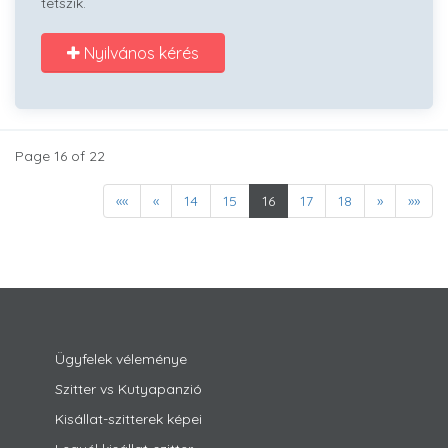
tetszik.
Nyilvános kérés
Page 16 of 22
««
«
14
15
16
17
18
»
»»
Ügyfelek véleménye
Szitter vs Kutyapanzió
Kisállat-szitterek képei