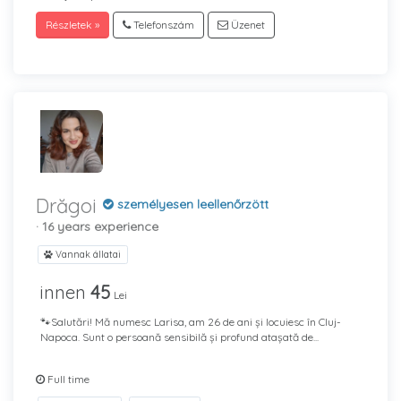
Részletek »
Telefonszám
Üzenet
Drăgoi
személyesen leellenőrzött
· 16 years experience
Vannak állatai
innen
45
Lei
🐾Salutări! Mă numesc Larisa, am 26 de ani și locuiesc în Cluj-
Napoca. Sunt o persoană sensibilă și profund atașată de...
Full time