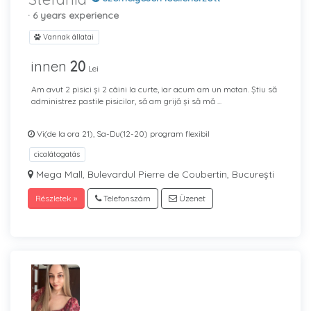
· 6 years experience
Vannak állatai
innen
20
Lei
Am avut 2 pisici și 2 câini la curte, iar acum am un motan. Știu să
administrez pastile pisicilor, să am grijă și să mă ...
Vi(de la ora 21), Sa-Du(12-20) program flexibil
cicalátogatás
Mega Mall, Bulevardul Pierre de Coubertin, București
Részletek »
Telefonszám
Üzenet