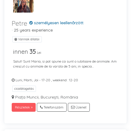
Petre
személyesen leellenőrzött
· 25 years experience
Vannak állatai
innen
35
Lei
Salut! Sunt Maria, si pot spune ca sunt o iubitoare de animale. Am
crescut cu animale de la varsta de 5 ani, in specia...
Luni, Marti, Joi - 17-20 , weekend : 12-20
cicalátogatás
Piața Muncii, București, România
Részletek »
Telefonszám
Üzenet