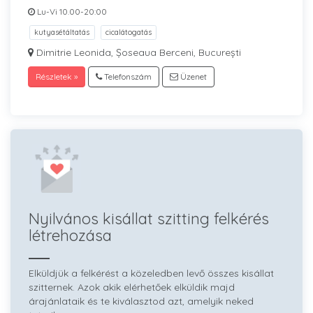
Lu-Vi 10.00-20:00
kutyasétáltatás
cicalátogatás
Dimitrie Leonida, Șoseaua Berceni, București
Részletek »
Telefonszám
Üzenet
Nyilvános kisállat szitting felkérés
létrehozása
Elküldjük a felkérést a közeledben levő összes kisállat
szitternek. Azok akik elérhetőek elküldik majd
árajánlataik és te kiválasztod azt, amelyik neked