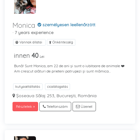
Monica
személyesen leellenőrzött
· 7 years experience
Vannak állatai
Önkéntesség
innen
40
Lei
Bună! Sunt Monica, am 22 de ani și sunt o iubitoare de animale ❤️
Am crescut alături de prieteni patrupezi și sunt mămica...
kutyasétáltatás
cicalátogatás
Șoseaua Sălaj 253, București, România
Részletek »
Telefonszám
Üzenet