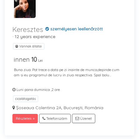
Keresztes
személyesen leellenőrzött
· 12 years experience
Vannak állatai
innen
10
Lei
Buna ziua. Pot trece o data pe zi inainte de munca,depinde cum
am si eu programul de lucru in ziua respectiva. Spal bolu...
Luni pana duminica ,2 ore
cicalátogatás
Șoseaua Colentina 2A, București, România
Részletek »
Telefonszám
Üzenet