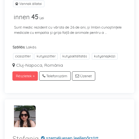
Vannak állatai
innen
45
Lei
Sunt medic rezident cu vârsta de 26 de ani, și îmbin cunoștințele
medicale cu empatia și grija față de animale pentru a ...
Szállás:
Lakás
cicaszitter
kutyaszitter
kutyasétáltatás
kutyanapközi
Cluj-Napoca, România
Részletek »
Telefonszám
Üzenet
Stefania
személyesen leellenőrzött