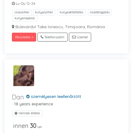
Lu-Du 12-24
cicaszitter
kutyaszitter
kutyasétáltatás
cicalátogatás
kutyanapközi
Bulevardul Take Ionescu, Timișoara, România
Részletek »
Telefonszám
Üzenet
Dan
személyesen leellenőrzött
· 18 years experience
Vannak állatai
innen
30
Lei