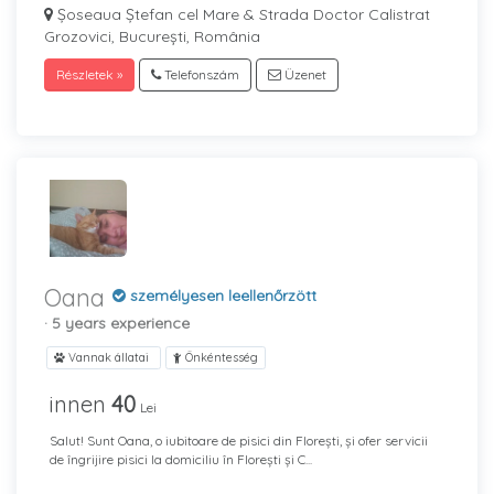
Șoseaua Ștefan cel Mare & Strada Doctor Calistrat
Grozovici, București, România
Részletek »
Telefonszám
Üzenet
Oana
személyesen leellenőrzött
· 5 years experience
Vannak állatai
Önkéntesség
innen
40
Lei
Salut! Sunt Oana, o iubitoare de pisici din Florești, și ofer servicii
de îngrijire pisici la domiciliu în Florești și C...