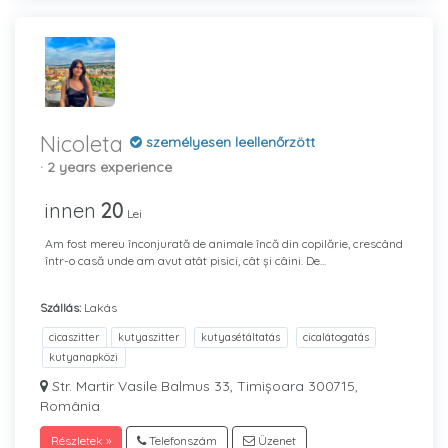
Nicoleta
személyesen leellenőrzött
· 2 years experience
innen
20
Lei
Am fost mereu înconjurată de animale încă din copilărie, crescând
într-o casă unde am avut atât pisici, cât și câini. De...
Szállás:
Lakás
cicaszitter
kutyaszitter
kutyasétáltatás
cicalátogatás
kutyanapközi
Str. Martir Vasile Balmus 33, Timișoara 300715,
România
Részletek »
Telefonszám
Üzenet