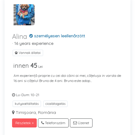
Alina
személyesen leellenőrzött
· 16 years experience
Vannak állatai
innen
45
Lei
Am experiență proprie cu cei doi câini ai mei, cățelușa in varsta de
16 ani si cățelul Bruno de 4 ani. Bruno este adop...
Lu-Dum: 10-21
kutyasétáltatás
cicalátogatás
Timișoara, România
Részletek »
Telefonszám
Üzenet