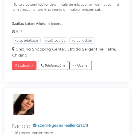
Buna ziua,sunt iubitor de animale, de mic copil am detinut caini si
am crescut la tara in prezenta animalelor precum cai...
Szállás:
Lakás
Állataim:
Iepure...
9-17
kutyasétáltatás
cicalátogatás
kutyanapközi
Chiajna Shopping Center, Strada Sergent Ilie Petre,
Chiajna
Részletek »
Telefonszám
Üzenet
Nicola
személyesen leellenőrzött
· 16 years experience