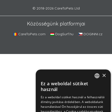
© 2018-2026 CareToPets Ltd
Közösségünk platformjai
CareToPets.com
DogSurf.hu
DOGINNI.cz
×
Ez a weboldal sütiket
ROMANIAN
használ
ENGLISH
Ez a weboldal sütiket használ a felhasználói
élmény javítása érdekében. A weboldalunk
HUNGARIAN
használatával Ön hozzájárul az összes süti
használatához, a Cookie szabályzatunknak