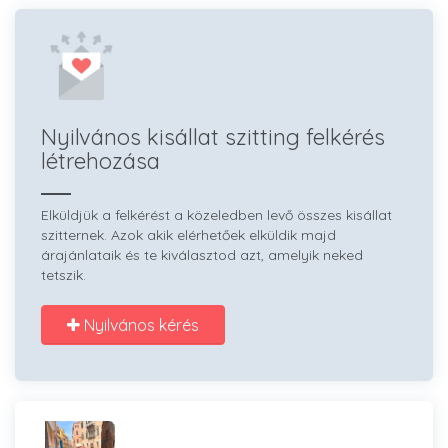
Nyilvános kisállat szitting felkérés
létrehozása
Elküldjük a felkérést a közeledben levő összes kisállat
szitternek. Azok akik elérhetőek elküldik majd
árajánlataik és te kiválasztod azt, amelyik neked
tetszik.
Nyilvános kérés