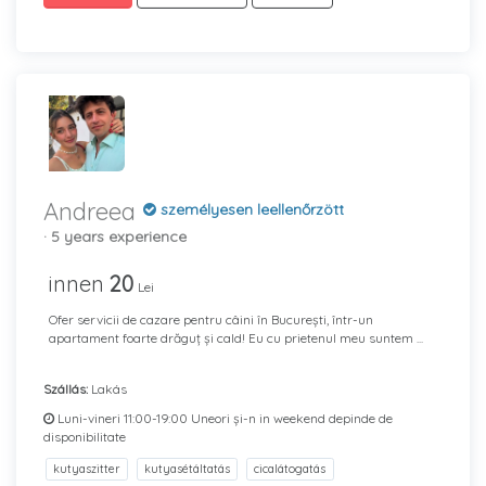
Andreea
személyesen leellenőrzött
· 5 years experience
innen
20
Lei
Ofer servicii de cazare pentru câini în București, într-un
apartament foarte drăguț și cald! Eu cu prietenul meu suntem ...
Szállás:
Lakás
Luni-vineri 11:00-19:00 Uneori și-n in weekend depinde de
disponibilitate
kutyaszitter
kutyasétáltatás
cicalátogatás