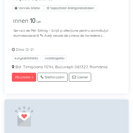
Vannak állatai
tapasztalat állatgondozásban
innen
10
Lei
Servicii de Pet-Sitting – Grijă și afecțiune pentru animăluțul
dumneavoastră 🐾 Aveți nevoie de cineva de încredere c...
Zilnic 12-21
kutyasétáltatás
cicalátogatás
Bd. Timișoara 101H, București 061327, România
Részletek »
Telefonszám
Üzenet