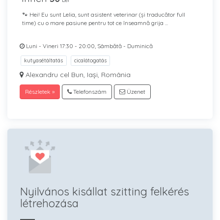
🐾 Hei! Eu sunt Lelia, sunt asistent veterinar (și traducător full
time) cu o mare pasiune pentru tot ce înseamnă grija ...
Luni - Vineri 17:30 - 20:00, Sâmbătă - Duminică
kutyasétáltatás
cicalátogatás
Alexandru cel Bun, Iași, România
Részletek »
Telefonszám
Üzenet
Nyilvános kisállat szitting felkérés
létrehozása