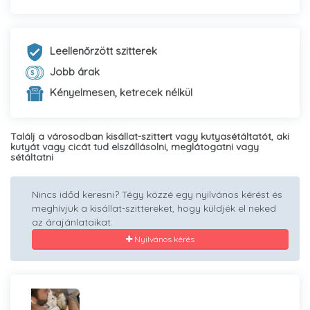
Leellenőrzött szitterek
Jobb árak
Kényelmesen, ketrecek nélkül
Találj a városodban kisállat-szittert vagy kutyasétáltatót, aki
kutyát vagy cicát tud elszállásolni, meglátogatni vagy
sétáltatni
Nincs időd keresni? Tégy közzé egy nyilvános kérést és
meghívjuk a kisállat-szittereket, hogy küldjék el neked
az árajánlataikat.
Nyilvános kérés