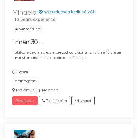
Mihaela
személyesen leellenőrzött
· 10 years experience
Vannak állatai
innen
30
Lei
Iubitoare de animale, am crescut cu pisici iar un ultimii 10 ani am
avut și un cățel. Le iubesc din tot sufletul și ...
Flexibil
cicalátogatás
Mărăști, Cluj-Napoca
Részletek »
Telefonszám
Üzenet