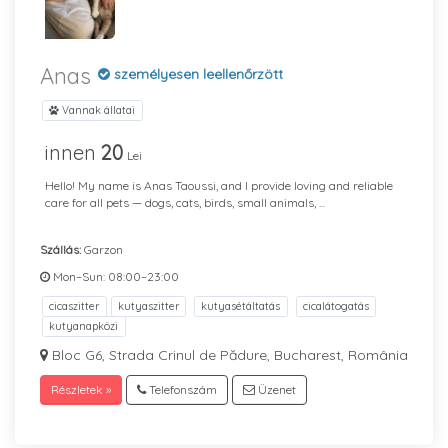
Anas
személyesen leellenőrzött
Vannak állatai
innen
20
Lei
Hello! My name is Anas Taoussi, and I provide loving and reliable
care for all pets — dogs, cats, birds, small animals, ...
Szállás:
Garzon
Mon–Sun: 08:00–23:00
cicaszitter
kutyaszitter
kutyasétáltatás
cicalátogatás
kutyanapközi
Bloc G6, Strada Crinul de Pădure, Bucharest, România
Részletek »
Telefonszám
Üzenet