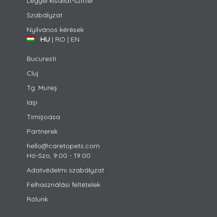
Legyél kisállat-szitter
Szabályzat
Nyilvános kérések
HU
|
RO
|
EN
Bucuresti
Cluj
Tg. Mureș
Iași
Timișoasa
Partnerek
hello@caretopets.com
Hó-Szo, 9:00 - 19:00
Adatvédelmi szabályzat
Felhasználási feltételek
Rólunk