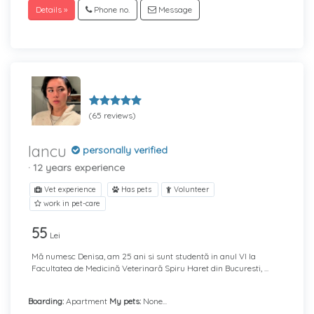
Details »
Phone no.
Message
(65 reviews)
Iancu
personally verified
· 12 years experience
Vet experience
Has pets
Volunteer
work in pet-care
55
Lei
Mă numesc Denisa, am 25 ani si sunt studentă in anul VI la
Facultatea de Medicină Veterinară Spiru Haret din Bucuresti, ...
Boarding:
Apartment
My pets:
None...