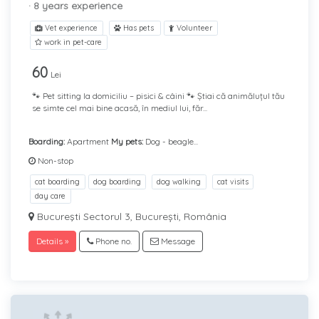
· 8 years experience
Vet experience
Has pets
Volunteer
work in pet-care
60
Lei
🐾 Pet sitting la domiciliu – pisici & câini 🐾 Știai că animăluțul tău
se simte cel mai bine acasă, în mediul lui, făr...
Boarding:
Apartment
My pets:
Dog - beagle...
Non-stop
cat boarding
dog boarding
dog walking
cat visits
day care
Bucureşti Sectorul 3, București, România
Details »
Phone no.
Message