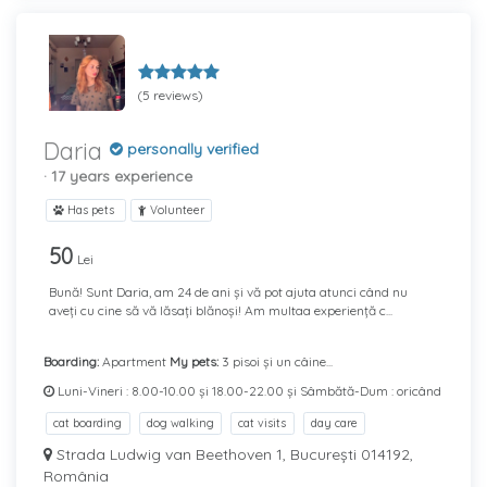
(5 reviews)
Daria
personally verified
· 17 years experience
Has pets
Volunteer
50
Lei
Bună! Sunt Daria, am 24 de ani și vă pot ajuta atunci când nu
aveți cu cine să vă lăsați blănoși! Am multaa experiență c...
Boarding:
Apartment
My pets:
3 pisoi și un câine...
Luni-Vineri : 8.00-10.00 și 18.00-22.00 și Sâmbătă-Dum : oricând
cat boarding
dog walking
cat visits
day care
Strada Ludwig van Beethoven 1, București 014192,
România