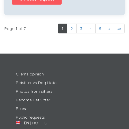
Page 1 of 7
1
2
3
4
5
»
»»
Clients opinion
Petsitter vs Dog Hotel
Photos from sitters
Become Pet Sitter
Rules
Public requests
EN
|
RO
|
HU