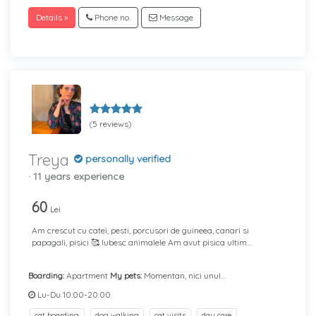
Details »
Phone no.
Message
(5 reviews)
Treya
personally verified
· 11 years experience
60
Lei
Am crescut cu catei, pesti, porcusori de guineea, canari si
papagali, pisici 🥰 Iubesc animalele Am avut pisica ultim...
Boarding:
Apartment
My pets:
Momentan, nici unul...
Lu-Du 10:00-20:00
cat boarding
dog walking
cat visits
day care