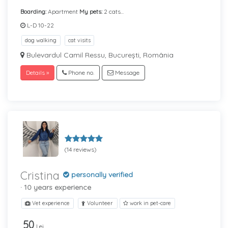
Boarding:
Apartment
My pets:
2 cats...
L-D 10-22
dog walking
cat visits
Bulevardul Camil Ressu, București, România
Details »
Phone no.
Message
(14 reviews)
Cristina
personally verified
· 10 years experience
Vet experience
Volunteer
work in pet-care
50
Lei