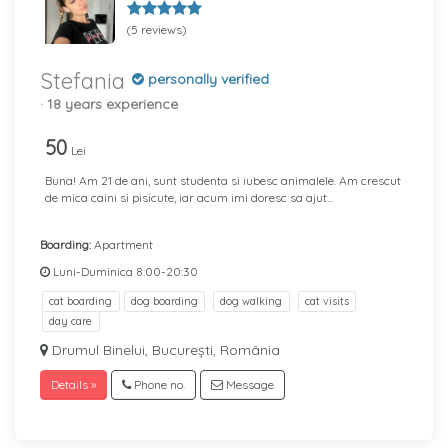
(5 reviews)
Stefania
personally verified
· 18 years experience
50
Lei
Buna! Am 21 de ani, sunt studenta si iubesc animalele. Am crescut
de mica caini si pisicute, iar acum imi doresc sa ajut...
Boarding:
Apartment
Luni-Duminica 8:00-20:30
cat boarding
dog boarding
dog walking
cat visits
day care
Drumul Binelui, București, România
Details »
Phone no.
Message