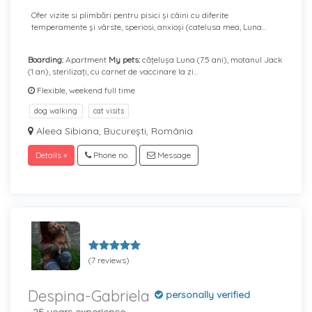
Ofer vizite si plimbări pentru pisici și câini cu diferite
temperamente și vârste, speriosi, anxioși (catelusa mea, Luna...
Boarding:
Apartment
My pets:
cățelușa Luna (7.5 ani), motanul Jack
(1 an), sterilizați, cu carnet de vaccinare la zi...
Flexible, weekend full time
dog walking
cat visits
Aleea Sibiana, București, România
Details »
Phone no.
Message
(7 reviews)
Despina-Gabriela
personally verified