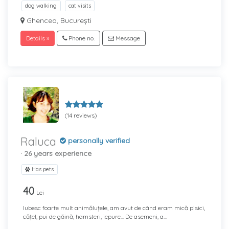
dog walking
cat visits
Ghencea, București
Details »
Phone no.
Message
(14 reviews)
Raluca
personally verified
· 26 years experience
Has pets
40
Lei
Iubesc foarte mult animăluțele, am avut de când eram mică pisici,
cățel, pui de găină, hamsteri, iepure... De asemeni, a...