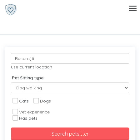
use current location
Pet Sitting type
Cats
Dogs
Vet experience
Has pets
Search petsitter