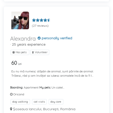
(27 reviews)
Alexandra
personally verified
· 25 years experience
Has pets
Volunteer
60
Lei
Eu nu mă numesc stăpân de animal, sunt părinte de animal.
Trăiesc, râd și am învățat sa iubesc animalele încă de la 11 l...
Boarding:
Apartment
My pets:
Un catel...
Oricand
dog walking
cat visits
day care
Șoseaua Iancului, București, România