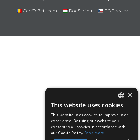
CareToPets.com
DogSurf.hu
DOGINNI.cz
×
This website uses cookies
ROMANIAN
This website uses cookies to improve user
ENGLISH
experience. By using our website you
consent to all cookies in accordance with
HUNGARIAN
our Cookie Policy.
Read more