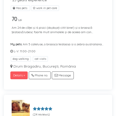
· 25 years experience
Has pets
work in pet-care
70
Lei
Am 24 de căței şi 6 pisici (da,da,ați citit bine!) şi o broască
țestoasă.Iubesc foarte mult animalele şi de aceea am con...
My pets:
Am 5 cateluse, o broasca testoasa si o zebra australiana...
L-V: 11:00-21:00
dog walking
cat visits
Drum Bragadiru, București, România
Details »
Phone no.
Message
(24 reviews)