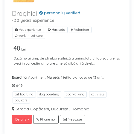
Draghici
personally verified
· 30 years experience
Vet experience
Has pets
Volunteer
work in pet-care
40
Lei
Dacă nu ai timp de plimbare zilnică a animalutului tau sau vrei sa
pleci in concediu si nu are cine să aibă grijă de el,...
Boarding:
Apartment
My pets:
1 fetita blanoasa de 13 ani...
6-19
cat boarding
dog boarding
dog walking
cat visits
day care
Strada Copăceni, București, România
Details »
Phone no.
Message