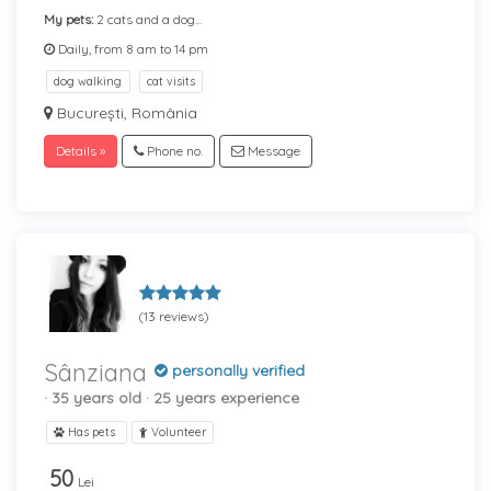
My pets:
2 cats and a dog...
Daily, from 8 am to 14 pm
dog walking
cat visits
București, România
Details »
Phone no.
Message
(13 reviews)
Sânziana
personally verified
· 35 years old
· 25 years experience
Has pets
Volunteer
50
Lei