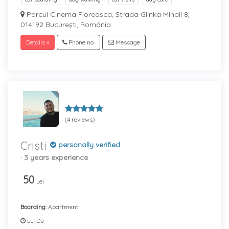
Parcul Cinema Floreasca, Strada Glinka Mihail 8,
014192 București, România
Details »
Phone no.
Message
(4 reviews)
Cristi
personally verified
· 3 years experience
50
Lei
Boarding:
Apartment
Lu-Du