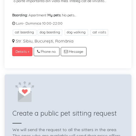
o parte importanta din viata mea. Inteleg cat de linistito...
Boarding:
Apartment
My pets:
No pets...
Luni- Duminica 10:00-22:00
cat boarding
dog boarding
dog walking
cat visits
Str. Sibiu, București, România
Details »
Phone no.
Message
Create a public pet sitting request
We will send the request to all the sitters in the area.
The ones who are available will send their price offers