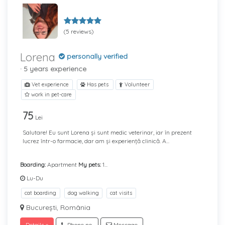
(5 reviews)
Lorena
personally verified
· 5 years experience
Vet experience
Has pets
Volunteer
work in pet-care
75
Lei
Salutare! Eu sunt Lorena și sunt medic veterinar, iar în prezent
lucrez într-o farmacie, dar am și experiență clinică. A...
Boarding:
Apartment
My pets:
1...
Lu-Du
cat boarding
dog walking
cat visits
București, România
Details »
Phone no.
Message