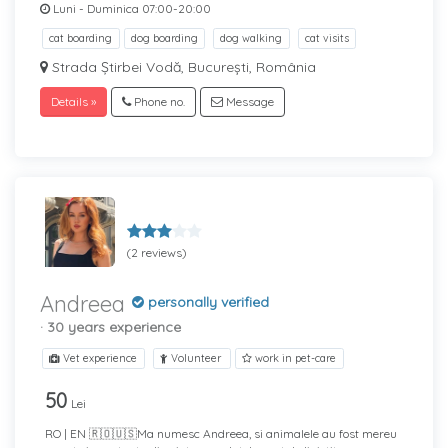
Luni - Duminica 07:00-20:00
cat boarding
dog boarding
dog walking
cat visits
Strada Știrbei Vodă, București, România
Details »
Phone no.
Message
(2 reviews)
Andreea
personally verified
· 30 years experience
Vet experience
Volunteer
work in pet-care
50
Lei
RO | EN 🇷🇴🇺🇸Ma numesc Andreea, si animalele au fost mereu