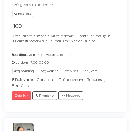
· 20 years experience
Has pets
100
Lei
Ofer Cazare ,plimbări si vizite la domiciliu pentru animăluțe,in
Bucuresti sector 4 și nu numai. Am 33 de ani si in pr...
Boarding:
Apartment
My pets:
1bichon...
Lu-dum -7:00-00:00
dog boarding
dog walking
cat visits
day care
Bulevardul Constantin Brâncoveanu, București,
România
Details »
Phone no.
Message