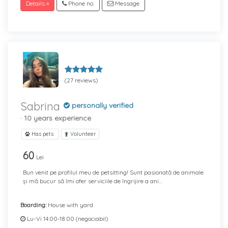
Details »
Phone no.
Message
(27 reviews)
Sabrina
personally verified
· 10 years experience
Has pets
Volunteer
60
Lei
Bun venit pe profilul meu de petsitting! Sunt pasionată de animale
și mă bucur să îmi ofer serviciile de îngrijire a ani...
Boarding:
House with yard
Lu-Vi 14:00-18:00 (negociabil)