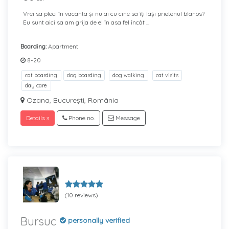
Vrei sa pleci în vacanta și nu ai cu cine sa îți lași prietenul blanos?
Eu sunt aici sa am grija de el în asa fel încât ...
Boarding:
Apartment
8-20
cat boarding
dog boarding
dog walking
cat visits
day care
Ozana, București, România
Details »
Phone no.
Message
(10 reviews)
Bursuc
personally verified