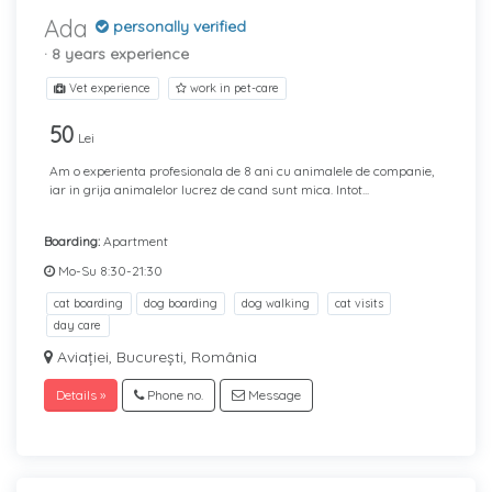
Ada
personally verified
· 8 years experience
Vet experience
work in pet-care
50
Lei
Am o experienta profesionala de 8 ani cu animalele de companie,
iar in grija animalelor lucrez de cand sunt mica. Intot...
Boarding:
Apartment
Mo-Su 8:30-21:30
cat boarding
dog boarding
dog walking
cat visits
day care
Aviației, București, România
Details »
Phone no.
Message