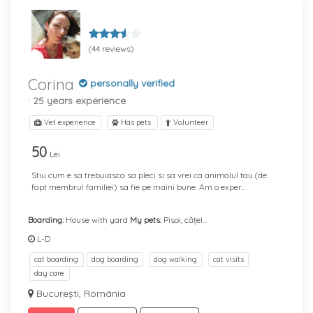
(44 reviews)
Corina
personally verified
· 25 years experience
Vet experience
Has pets
Volunteer
50
Lei
Stiu cum e sa trebuiasca sa pleci si sa vrei ca animalul tau (de
fapt membrul familiei) sa fie pe maini bune. Am o exper...
Boarding:
House with yard
My pets:
Pisoi, cățel...
L-D
cat boarding
dog boarding
dog walking
cat visits
day care
București, România