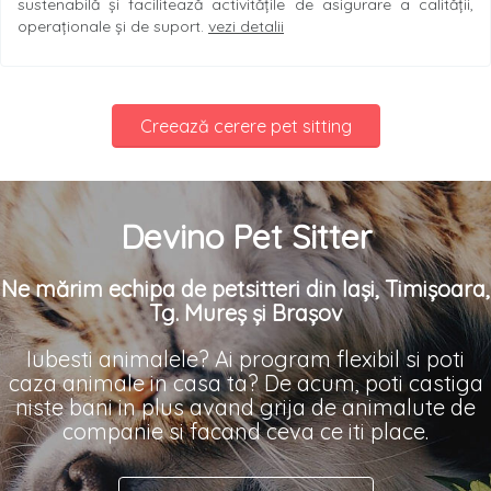
sustenabilă și facilitează activitățile de asigurare a calității,
operaționale și de suport.
vezi detalii
Creează cerere pet sitting
Devino Pet Sitter
Ne mărim echipa de petsitteri din Iași, Timișoara,
Tg. Mureș și Brașov
Iubesti animalele? Ai program flexibil si poti
caza animale in casa ta? De acum, poti castiga
niste bani in plus avand grija de animalute de
companie si facand ceva ce iti place.