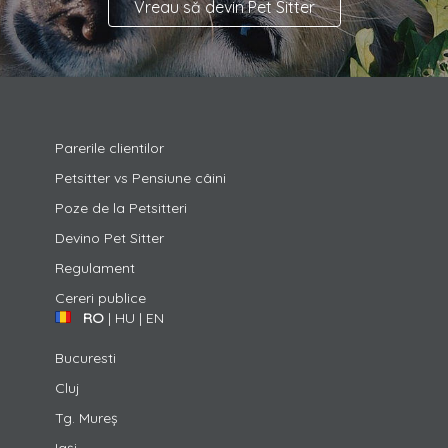
Vreau să devin Pet Sitter
Parerile clientilor
Petsitter vs Pensiune câini
Poze de la Petsitteri
Devino Pet Sitter
Regulament
Cereri publice
RO
|
HU
|
EN
Bucuresti
Cluj
Tg. Mureș
Iași