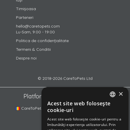
Timișoasa
Parteneri
hello@caretopets.com
Lu-Sam, 9:00 - 19:00
Politica de confidențialitate
Termeni & Conditii
Despre noi
© 2018-2026 CareToPets Ltd
×
Platformele din familia noastră
Acest site web folosește
ROMANIAN
CareToPets.com
DogSurf.hu
DOGINNI.cz
cookie-uri
ENGLISH
Acest site web folosește cookie-uri pentru a
îmbunătăți experiența utilizatorului. Prin
HUNGARIAN