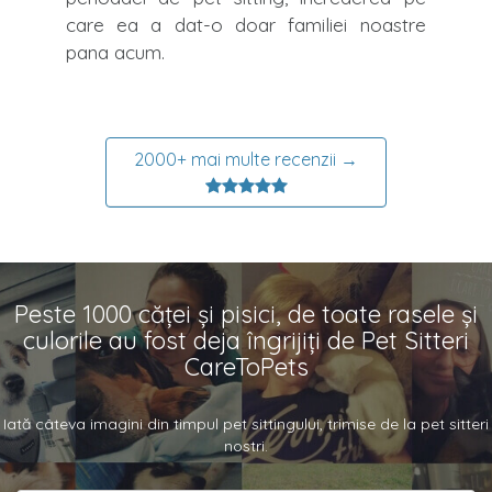
care ea a dat-o doar familiei noastre
pana acum.
2000+ mai multe recenzii →
Peste 1000 căței și pisici, de toate rasele și
culorile au fost deja îngrijiți de Pet Sitteri
CareToPets
Iată câteva imagini din timpul pet sittingului, trimise de la pet sitteri
nostri.