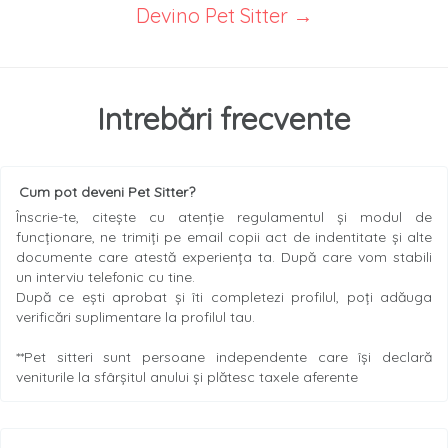
Devino Pet Sitter →
Intrebări frecvente
Cum pot deveni Pet Sitter?
Înscrie-te, citește cu atenție regulamentul și modul de
funcționare, ne trimiți pe email copii act de indentitate și alte
documente care atestă experiența ta. După care vom stabili
un interviu telefonic cu tine.
După ce ești aprobat și îti completezi profilul, poți adăuga
verificări suplimentare la profilul tau.
**Pet sitteri sunt persoane independente care își declară
veniturile la sfârșitul anului și plătesc taxele aferente