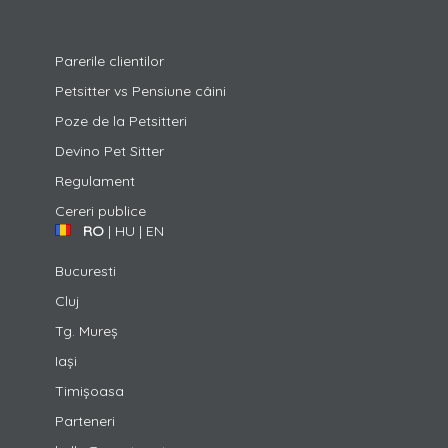
Parerile clientilor
Petsitter vs Pensiune câini
Poze de la Petsitteri
Devino Pet Sitter
Regulament
Cereri publice
RO
|
HU
|
EN
Bucuresti
Cluj
Tg. Mureș
Iași
Timișoasa
Parteneri