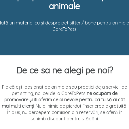
animale
Iată un material cu și despre pet sitteri/ bone pentru animale
CareToPets
De ce sa ne alegi pe noi?
Fie că ești pasionat de animale sau practici deja servicii de
pet sitting, noi cei de la CareToPets
ne ocupăm de
promovare și iti oferim ce ai nevoie pentru ca tu să ai cât
mai multi clienți
. Nu ai nimic de pierdut, înscrierea e gratuită.
În plus, nu percepem comision din rezervări, se oferă în
schimb discount pentru stăpâni.