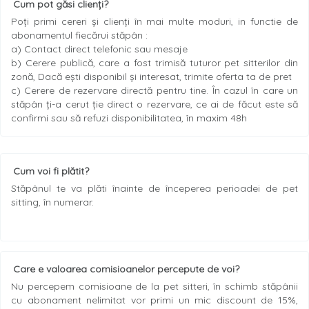
Cum pot găsi clienți?
Poți primi cereri și clienți în mai multe moduri, in functie de
abonamentul fiecărui stăpân :
a) Contact direct telefonic sau mesaje
b) Cerere publică, care a fost trimisă tuturor pet sitterilor din
zonă, Dacă ești disponibil și interesat, trimite oferta ta de pret
c) Cerere de rezervare directă pentru tine. În cazul în care un
stăpân ți-a cerut ție direct o rezervare, ce ai de făcut este să
confirmi sau să refuzi disponibilitatea, în maxim 48h
Cum voi fi plătit?
Stăpânul te va plăti înainte de începerea perioadei de pet
sitting, în numerar.
Care e valoarea comisioanelor percepute de voi?
Nu percepem comisioane de la pet sitteri, în schimb stăpânii
cu abonament nelimitat vor primi un mic discount de 15%,