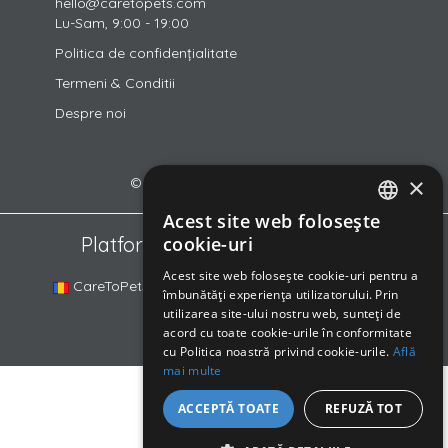
hello@caretopets.com
Lu-Sam, 9:00 - 19:00
Politica de confidențialitate
Termeni & Conditii
Despre noi
×
© 2018-2026 CareToPets Ltd
Acest site web folosește
ROMANIAN
cookie-uri
Platformele din familia noastră
ENGLISH
Acest site web folosește cookie-uri pentru a
CareToPets.com
DogSurf.hu
DOGINNI.cz
îmbunătăți experiența utilizatorului. Prin
HUNGARIAN
utilizarea site-ului nostru web, sunteți de
acord cu toate cookie-urile în conformitate
cu Politica noastră privind cookie-urile.
Află
mai multe
ACCEPTĂ TOATE
REFUZĂ TOT