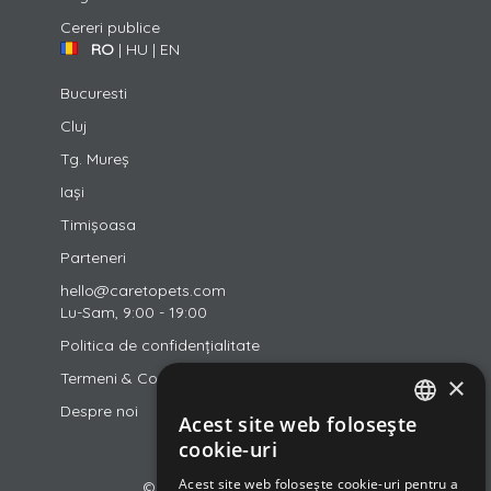
Cereri publice
RO
|
HU
|
EN
Bucuresti
Cluj
Tg. Mureș
Iași
Timișoasa
Parteneri
hello@caretopets.com
Lu-Sam, 9:00 - 19:00
Politica de confidențialitate
Termeni & Conditii
×
Despre noi
Acest site web folosește
ROMANIAN
cookie-uri
ENGLISH
Acest site web folosește cookie-uri pentru a
© 2018-2026 CareToPets Ltd