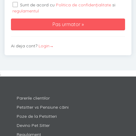
Sunt de acord cu
Politica de confidențialitate
si
regulamentul
Ai deja cont?
Login→
;
Parerile clientilor
Petsitter vs Pensiune câini
Poze de la Petsitteri
Devino Pet Sitter
Regulament