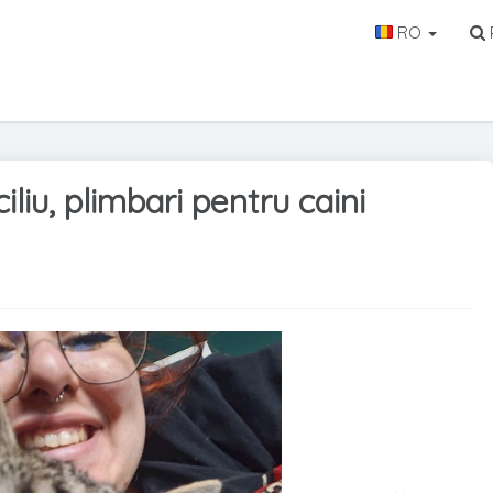
RO
P
ciliu, plimbari pentru caini
Urmato