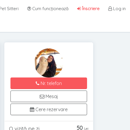
et Sitteri
Cum funcționează
Înscriere
Log in
Nr. telefon
r
Mesaj
Cere rezervare
50
O vizită pe zi
Lei