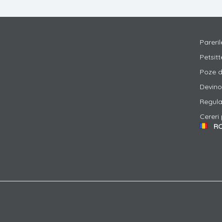
Pareril
Petsitt
Poze de
Devino 
Regul
Cereri
R