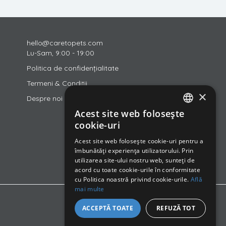
hello@caretopets.com
Lu-Sam, 9:00 - 19:00
Politica de confidențialitate
Termeni & Conditii
×
Despre noi
Acest site web folosește
ROMANIAN
cookie-uri
ENGLISH
Acest site web folosește cookie-uri pentru a
îmbunătăți experiența utilizatorului. Prin
HUNGARIAN
utilizarea site-ului nostru web, sunteți de
acord cu toate cookie-urile în conformitate
cu Politica noastră privind cookie-urile.
Află
mai multe
ACCEPTĂ TOATE
REFUZĂ TOT