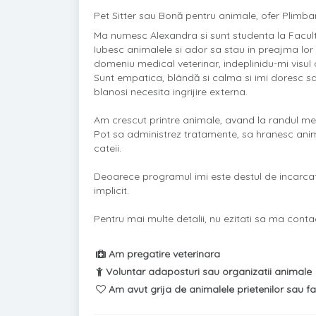
Pet Sitter sau Bonă pentru animale, ofer Plimbare 
Ma numesc Alexandra si sunt studenta la Facultat
Iubesc animalele si ador sa stau in preajma lo
domeniu medical veterinar, indeplinidu-mi visul
Sunt empatica, blândă si calma si imi doresc sa 
blanosi necesita ingrijire externa.
Am crescut printre animale, avand la randul meu
Pot sa administrez tratamente, sa hranesc animal
cateii.
Deoarece programul imi este destul de incarcat
implicit.
Pentru mai multe detalii, nu ezitati sa ma contac
Am pregatire veterinara
Voluntar adaposturi sau organizatii animale
Am avut grija de animalele prietenilor sau fa