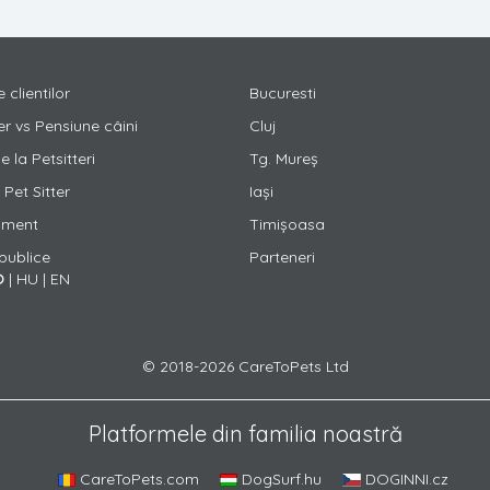
e clientilor
Bucuresti
er vs Pensiune câini
Cluj
 la Petsitteri
Tg. Mureș
Pet Sitter
Iași
ament
Timișoasa
 publice
Parteneri
O
|
HU
|
EN
© 2018-2026 CareToPets Ltd
Platformele din familia noastră
CareToPets.com
DogSurf.hu
DOGINNI.cz