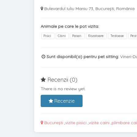
Bulevardul Iuliu Maniu 73, București, România
Animale pe care le pot vizita:
Pisici
Câini
Pasari
Rozatoare
Testoase
Pest
Sunt disponibil(a) pentru pet sitting:
Vineri-D
Recenzii (0)
There is no review yet.
Recenzie
București
,
vizite pisici
,
vizite caini
,
plimbare cai