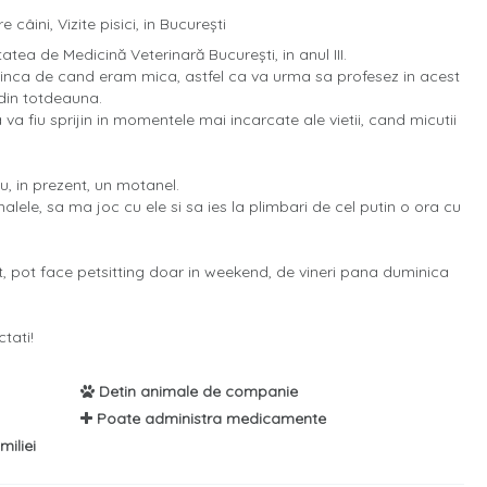
câini, Vizite pisici, in București
ea de Medicină Veterinară București, in anul III.
r inca de cand eram mica, astfel ca va urma sa profesez in acest
 din totdeauna.
va fiu sprijin in momentele mai incarcate ale vietii, cand micutii
, in prezent, un motanel.
ele, sa ma joc cu ele si sa ies la plimbari de cel putin o ora cu
, pot face petsitting doar in weekend, de vineri pana duminica
tati!
Detin animale de companie
Poate administra medicamente
miliei