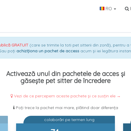
RO
P
ublică GRATUIT
(care se trimite la toti pet sitterii din zonă), pentru 
 Sau poți
achiziționa un pachet de access
acum și iei legătura instant
Activează unul din pachetele de acces și
găsește pet sitter de încredere
Vezi de ce percepem aceste pachete și ce susțin ele →
Poți trece la pachet mai mare, plătind doar diferența
colaborări pe termen lung