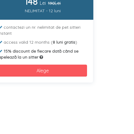
148
Lei
Lei
190
NELIMITAT - 12 luni
contactezi un nr. nelimitat de pet sitteri
instant
access valid 12 months (
8 luni gratis
)
15% discount de fiecare dată când se
apelează la un sitter
Alege