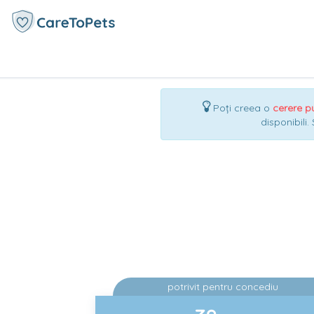
Poți creea o
cerere p
disponibili.
potrivit pentru concediu