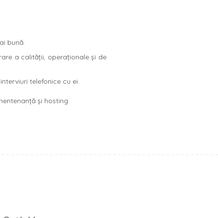
ai bună.
re a calității, operaționale și de
nterviuri telefonice cu ei.
mentenanță și hosting.