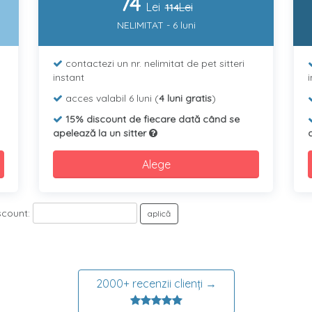
74
Lei
Lei
114
NELIMITAT - 6 luni
contactezi un nr. nelimitat de pet sitteri
instant
acces valabil 6 luni (
4 luni gratis
)
15% discount de fiecare dată când se
apelează la un sitter
Alege
scount:
aplică
2000+ recenzii clienți →