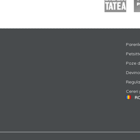
Pareril
Petsitt
Poze de
Devino 
Regul
Cereri
R