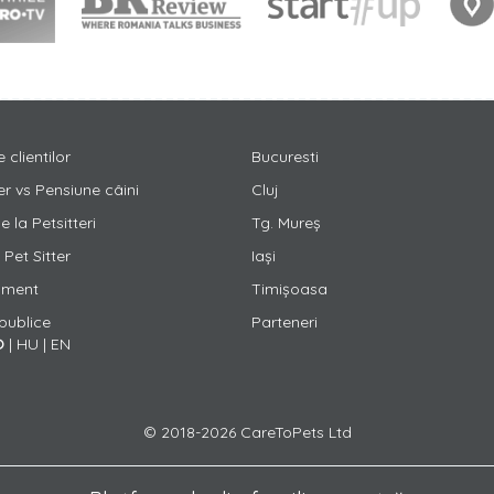
e clientilor
Bucuresti
er vs Pensiune câini
Cluj
 la Petsitteri
Tg. Mureș
Pet Sitter
Iași
ament
Timișoasa
 publice
Parteneri
O
|
HU
|
EN
© 2018-2026 CareToPets Ltd