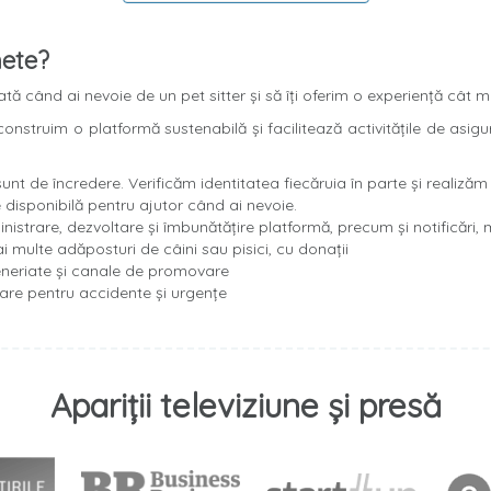
hete?
tă când ai nevoie de un pet sitter și să îți oferim o experiență cât m
nstruim o platformă sustenabilă și facilitează activitățile de asigura
unt de încredere. Verificăm identitatea fiecăruia în parte și realizăm i
disponibilă pentru ajutor când ai nevoie.
istrare, dezvoltare și îmbunătățire platformă, precum și notificări, 
multe adăposturi de câini sau pisici, cu donații
neriate și canale de promovare
rare pentru accidente și urgențe
Apariții televiziune și presă