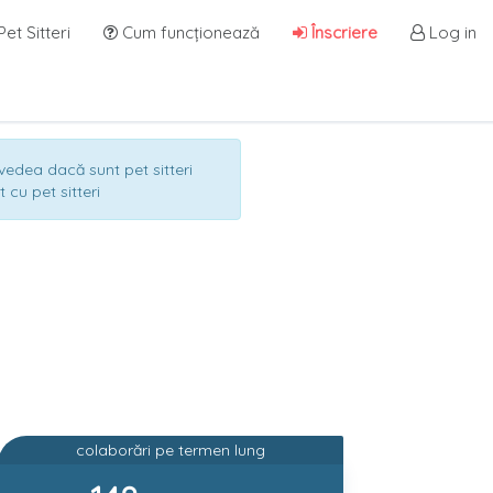
et Sitteri
Cum funcționează
Înscriere
Log in
a vedea dacă sunt pet sitteri
 cu pet sitteri
colaborări pe termen lung