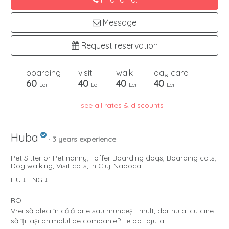
Message
Request reservation
boarding
visit
walk
day care
60
40
40
40
Lei
Lei
Lei
Lei
see all rates & discounts
Huba
· 3 years experience
Pet Sitter or Pet nanny, I offer Boarding dogs, Boarding cats,
Dog walking, Visit cats, in Cluj-Napoca
HU.↓ ENG ↓
RO:
Vrei să pleci în călătorie sau muncești mult, dar nu ai cu cine
să îți lași animalul de companie? Te pot ajuta.