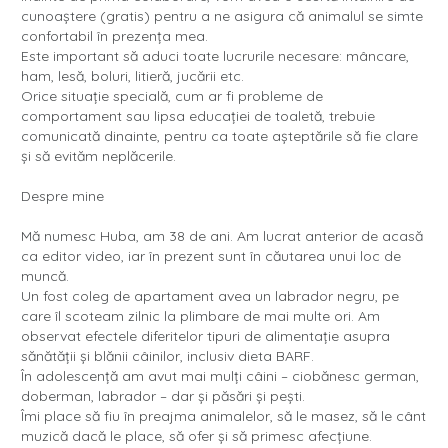
cunoaștere (gratis) pentru a ne asigura că animalul se simte
confortabil în prezența mea.
Este important să aduci toate lucrurile necesare: mâncare,
ham, lesă, boluri, litieră, jucării etc.
Orice situație specială, cum ar fi probleme de
comportament sau lipsa educației de toaletă, trebuie
comunicată dinainte, pentru ca toate așteptările să fie clare
și să evităm neplăcerile.
Despre mine
Mă numesc Huba, am 38 de ani. Am lucrat anterior de acasă
ca editor video, iar în prezent sunt în căutarea unui loc de
muncă.
Un fost coleg de apartament avea un labrador negru, pe
care îl scoteam zilnic la plimbare de mai multe ori. Am
observat efectele diferitelor tipuri de alimentație asupra
sănătății și blănii câinilor, inclusiv dieta BARF.
În adolescență am avut mai mulți câini – ciobănesc german,
doberman, labrador – dar și păsări și pești.
Îmi place să fiu în preajma animalelor, să le masez, să le cânt
muzică dacă le place, să ofer și să primesc afecțiune.