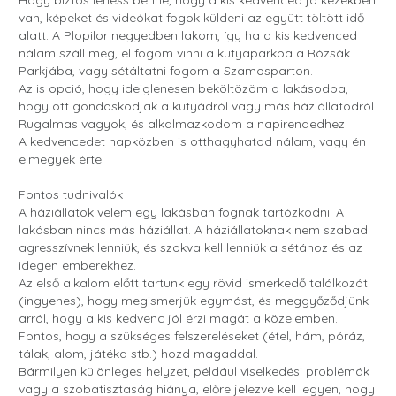
Hogy biztos lehess benne, hogy a kis kedvenced jó kezekben
van, képeket és videókat fogok küldeni az együtt töltött idő
alatt. A Plopilor negyedben lakom, így ha a kis kedvenced
nálam száll meg, el fogom vinni a kutyaparkba a Rózsák
Parkjába, vagy sétáltatni fogom a Szamosparton.
Az is opció, hogy ideiglenesen beköltözöm a lakásodba,
hogy ott gondoskodjak a kutyádról vagy más háziállatodról.
Rugalmas vagyok, és alkalmazkodom a napirendedhez.
A kedvencedet napközben is otthagyhatod nálam, vagy én
elmegyek érte.
Fontos tudnivalók
A háziállatok velem egy lakásban fognak tartózkodni. A
lakásban nincs más háziállat. A háziállatoknak nem szabad
agresszívnek lenniük, és szokva kell lenniük a sétához és az
idegen emberekhez.
Az első alkalom előtt tartunk egy rövid ismerkedő találkozót
(ingyenes), hogy megismerjük egymást, és meggyőződjünk
arról, hogy a kis kedvenc jól érzi magát a közelemben.
Fontos, hogy a szükséges felszereléseket (étel, hám, póráz,
tálak, alom, játéka stb.) hozd magaddal.
Bármilyen különleges helyzet, például viselkedési problémák
vagy a szobatisztaság hiánya, előre jelezve kell legyen, hogy