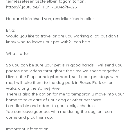
természetesen tiszteletben fogom tartani.
https://youtu.be/HiFJr_7OU4o?t=625
Ha bármi kérdésed van, rendelkezésedre állok.
ENG:
Would you like to travel or are you working a lot, but don’t
know who to leave your pet with? I can help.
What I offer
So you can be sure your pet is in good hands, I will send you
photos and videos throughout the time we spend together.
I live in the Plopilor neighborhood, so if your pet stays with
me, I will take them to the dog park in Roses Park or for
walks along the Someș River.
There is also the option for me to temporarily move into your
home to take care of your dog or other pet there.
I am flexible and adapt to your daily schedule.
You can leave your pet with me during the day, or I can
come and pick them up.
Important information