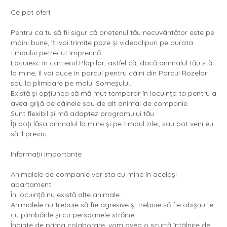
Ce pot oferi
Pentru ca tu să fii sigur că prietenul tău necuvântător este pe
mâini bune, îți voi trimite poze și videoclipuri pe durata
timpului petrecut împreună.
Locuiesc în cartierul Plopilor, astfel că, dacă animalul tău stă
la mine, îl voi duce în parcul pentru câini din Parcul Rozelor
sau la plimbare pe malul Someșului.
Există și opțiunea să mă mut temporar în locuința ta pentru a
avea grijă de câinele sau de alt animal de companie.
Sunt flexibil și mă adaptez programului tău.
Îți poți lăsa animalul la mine și pe timpul zilei, sau pot veni eu
să îl preiau.
Informații importante
Animalele de companie vor sta cu mine în același
apartament.
În locuință nu există alte animale.
Animalele nu trebuie să fie agresive și trebuie să fie obișnuite
cu plimbările și cu persoanele străine.
Înainte de prima colaborare, vom avea o scurtă întâlnire de