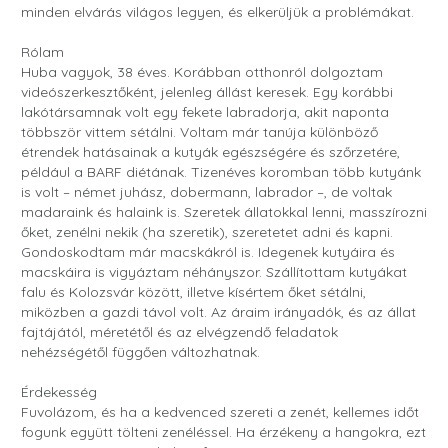
minden elvárás világos legyen, és elkerüljük a problémákat.
Rólam
Huba vagyok, 38 éves. Korábban otthonról dolgoztam
videószerkesztőként, jelenleg állást keresek. Egy korábbi
lakótársamnak volt egy fekete labradorja, akit naponta
többször vittem sétálni. Voltam már tanúja különböző
étrendek hatásainak a kutyák egészségére és szőrzetére,
például a BARF diétának. Tizenéves koromban több kutyánk
is volt – német juhász, dobermann, labrador –, de voltak
madaraink és halaink is. Szeretek állatokkal lenni, masszírozni
őket, zenélni nekik (ha szeretik), szeretetet adni és kapni.
Gondoskodtam már macskákról is. Idegenek kutyáira és
macskáira is vigyáztam néhányszor. Szállítottam kutyákat
falu és Kolozsvár között, illetve kísértem őket sétálni,
miközben a gazdi távol volt. Az áraim irányadók, és az állat
fajtájától, méretétől és az elvégzendő feladatok
nehézségétől függően változhatnak.
Érdekesség
Fuvolázom, és ha a kedvenced szereti a zenét, kellemes időt
fogunk együtt tölteni zenéléssel. Ha érzékeny a hangokra, ezt