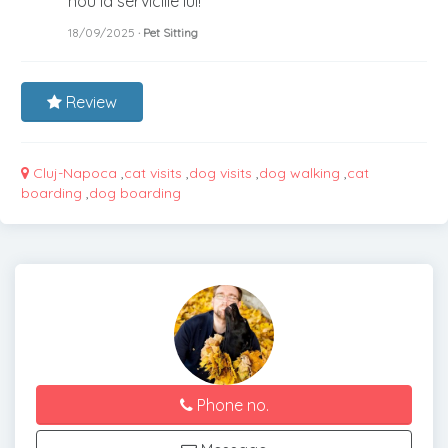
nou la serviciile lui!
18/09/2025
· Pet Sitting
Review
Cluj-Napoca
,
cat visits
,
dog visits
,
dog walking
,
cat
boarding
,
dog boarding
Phone no.