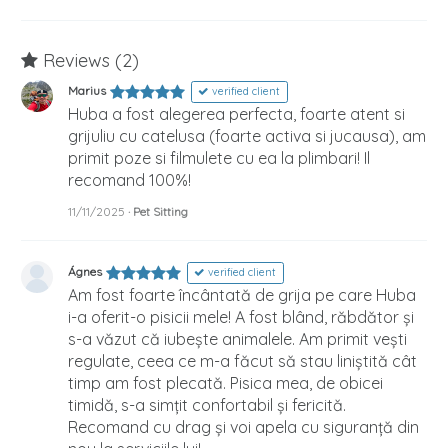
Reviews (2)
Marius
verified client
Huba a fost alegerea perfecta, foarte atent si
grijuliu cu catelusa (foarte activa si jucausa), am
primit poze si filmulete cu ea la plimbari! Il
recomand 100%!
11/11/2025
· Pet Sitting
Ágnes
verified client
Am fost foarte încântată de grija pe care Huba
i-a oferit-o pisicii mele! A fost blând, răbdător și
s-a văzut că iubește animalele. Am primit vești
regulate, ceea ce m-a făcut să stau liniștită cât
timp am fost plecată. Pisica mea, de obicei
timidă, s-a simțit confortabil și fericită.
Recomand cu drag și voi apela cu siguranță din