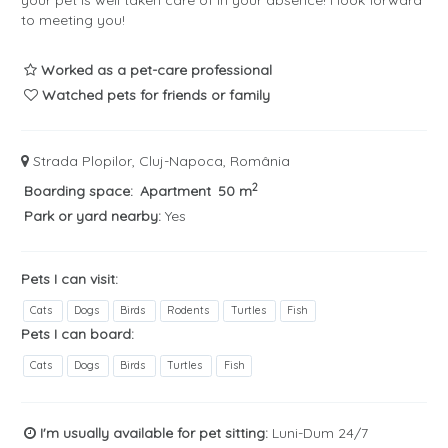
your pet is well taken care of in your absence! I look forward
to meeting you!
Worked as a pet-care professional
Watched pets for friends or family
Strada Plopilor, Cluj-Napoca, România
2
Boarding space:
Apartment
50 m
Park or yard nearby:
Yes
Pets I can visit:
Cats
Dogs
Birds
Rodents
Turtles
Fish
Pets I can board:
Cats
Dogs
Birds
Turtles
Fish
I'm usually available for pet sitting:
Luni-Dum 24/7