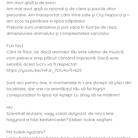
Am avut grijă și de pisici.
Am mai avut grijă ocazional și de câinii și pisicile altor
persoane. Am transportat câini între sate și Cluj-Napoca și i-
am scos la plimbare în lipsa stăpânilor.
Prețurile sunt orientative și pot varia în funcție de rasa,
dimensiunea animalului și complexitatea sarcinilor.
Fun fact
Cânt la flaut, iar dacă animalul tău este iubitor de muzică,
vom petrece timp plăcut cântând împreună. Dacă este
sensibil, acest lucru va fi respectat.
https://youtu.be/HiFJr_7OU4o?t=625
Sunt aici pentru tine, în momentele în care dorești să pleci din
localitate, dar vrei ca animăluțul tău să fie îngrijit
corespunzător în lipsa ta! Aștept cu drag să ne întâlnim!
HU:
Szeretnél elutazni, vagy sokat dolgozol, de nincs kire
hagynod a házi kedvencedet? Ebben tudok segíteni.
Mit tudok nyújtani?