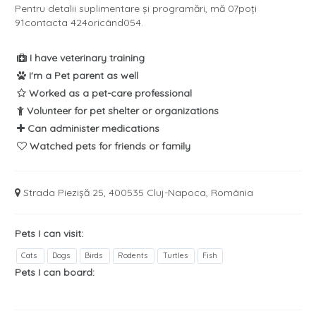
Pentru detalii suplimentare și programări, mă 07poți
91contacta 424oricând054.
I have veterinary training
I'm a Pet parent as well
Worked as a pet-care professional
Volunteer for pet shelter or organizations
Can administer medications
Watched pets for friends or family
Strada Piezișă 25, 400535 Cluj-Napoca, România
Pets I can visit:
Cats
Dogs
Birds
Rodents
Turtles
Fish
Pets I can board: