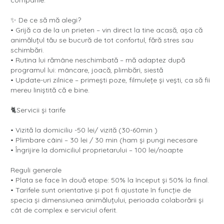
companie.
✨ De ce să mă alegi?
• Grijă ca de la un prieten – vin direct la tine acasă, așa că
animăluțul tău se bucură de tot confortul, fără stres sau
schimbări.
• Rutina lui rămâne neschimbată – mă adaptez după
programul lui: mâncare, joacă, plimbări, siestă
• Update-uri zilnice – primești poze, filmulețe și vești, ca să fii
mereu liniștită că e bine.
🐈Servicii și tarife
• Vizită la domiciliu -50 lei/ vizită (30-60min )
• Plimbare câini – 30 lei / 30 min (ham și pungi necesare
•⁠ Îngrijire la domiciliul proprietarului – 100 lei/noapte
Reguli generale
• Plata se face în două etape: 50% la început și 50% la final.
• Tarifele sunt orientative și pot fi ajustate în funcție de
specia și dimensiunea animăluțului, perioada colaborării și
cât de complex e serviciul oferit.