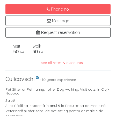
Phone no.
Message
Request reservation
visit
walk
50
30
Lei
Lei
see all rates & discounts
Culicovschi
· 10 years experience
Pet Sitter or Pet nanny, I offer Dog walking, Visit cats, in Cluj-
Napoca
Salut!
Sunt Cătălina, studentă în anul 5 la Facultatea de Medicină
Veterinară și ofer servii de pet sitting pentru animalele de