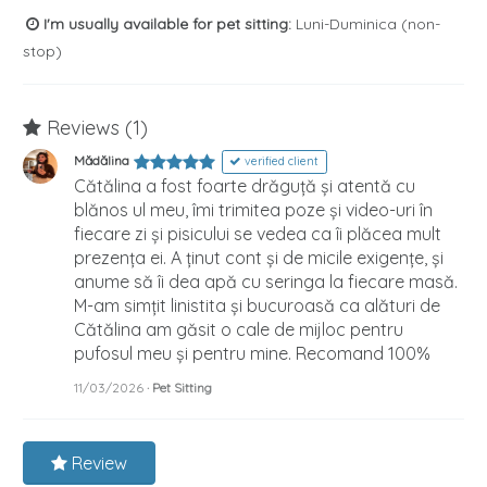
I'm usually available for pet sitting:
Luni-Duminica (non-
stop)
Reviews (1)
Mădălina
verified client
Cătălina a fost foarte drăguță și atentă cu
blănos ul meu, îmi trimitea poze și video-uri în
fiecare zi și pisicului se vedea ca îi plăcea mult
prezența ei. A ținut cont și de micile exigențe, și
anume să îi dea apă cu seringa la fiecare masă.
M-am simțit linistita și bucuroasă ca alături de
Cătălina am găsit o cale de mijloc pentru
pufosul meu și pentru mine. Recomand 100%
11/03/2026
· Pet Sitting
Review