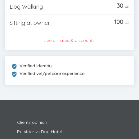
30
Dog Walking
Lei
100
Sitting at owner
Lei
see all rates & discounts
Verified Identity
Verified vet/petcare experience
Clients opinion
Petsitter vs Dog Hotel